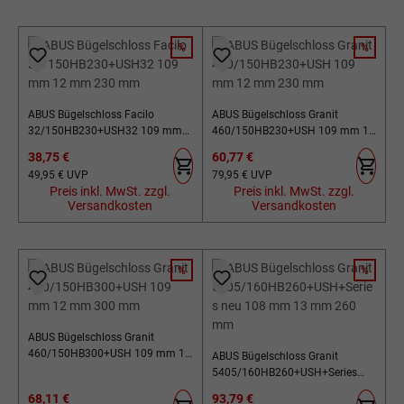
%
%
RABATT
RABATT
ABUS Bügelschloss Facilo
ABUS Bügelschloss Granit
32/150HB230+USH32 109 mm
460/150HB230+USH 109 mm 12
12 mm 230 mm
mm 230 mm
Verkaufspreis:
Verkaufspreis:
38,75 €
60,77 €
Regulärer Preis:
Regulärer Preis:
49,95 €
UVP
79,95 €
UVP
Preis inkl. MwSt. zzgl.
Preis inkl. MwSt. zzgl.
Versandkosten
Versandkosten
%
%
RABATT
RABATT
ABUS Bügelschloss Granit
460/150HB300+USH 109 mm 12
ABUS Bügelschloss Granit
mm 300 mm
5405/160HB260+USH+Series
neu 108 mm 13 mm 260 mm
Verkaufspreis:
Verkaufspreis:
68,11 €
93,79 €