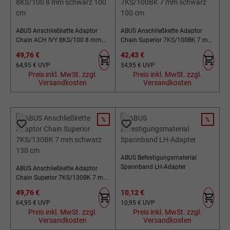
ABUS Anschließkette Adaptor
ABUS Anschließkette Adaptor
Chain ACH IVY 8KS/100 8 mm
Chain Superior 7KS/100BK 7 mm
schwarz 100 cm
schwarz 100 cm
Verkaufspreis:
Verkaufspreis:
49,76 €
42,43 €
Regulärer Preis:
Regulärer Preis:
64,95 €
UVP
54,95 €
UVP
Preis inkl. MwSt. zzgl.
Preis inkl. MwSt. zzgl.
Versandkosten
Versandkosten
%
%
RABATT
RABATT
ABUS Befestigungsmaterial
Spannband LH-Adapter
ABUS Anschließkette Adaptor
Chain Superior 7KS/130BK 7 mm
schwarz 130 cm
Verkaufspreis:
Verkaufspreis:
49,76 €
10,12 €
Regulärer Preis:
Regulärer Preis:
64,95 €
UVP
10,95 €
UVP
Preis inkl. MwSt. zzgl.
Preis inkl. MwSt. zzgl.
Versandkosten
Versandkosten