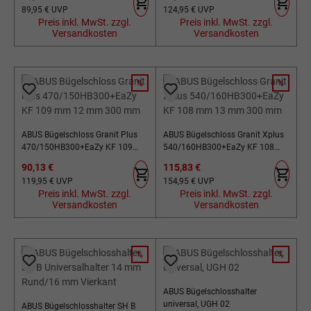
Regulärer Preis:
Regulärer Preis:
89,95 €
UVP
124,95 €
UVP
Preis inkl. MwSt. zzgl.
Preis inkl. MwSt. zzgl.
Versandkosten
Versandkosten
%
%
RABATT
RABATT
ABUS Bügelschloss Granit Plus
ABUS Bügelschloss Granit Xplus
470/150HB300+EaZy KF 109
540/160HB300+EaZy KF 108
mm 12 mm 300 mm
mm 13 mm 300 mm
Verkaufspreis:
Verkaufspreis:
90,13 €
115,83 €
Regulärer Preis:
Regulärer Preis:
119,95 €
UVP
154,95 €
UVP
Preis inkl. MwSt. zzgl.
Preis inkl. MwSt. zzgl.
Versandkosten
Versandkosten
%
%
RABATT
RABATT
ABUS Bügelschlosshalter
universal, UGH 02
ABUS Bügelschlosshalter SH B