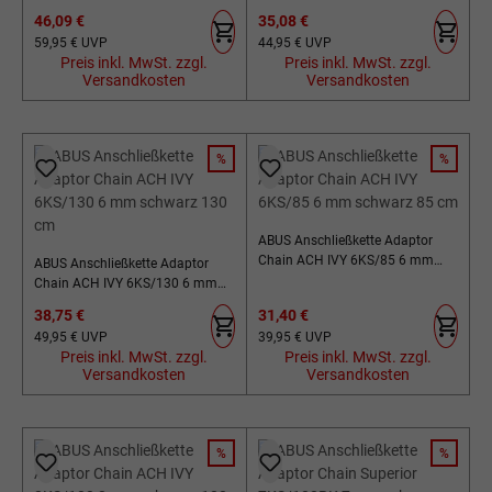
ST5950 inkl. Tasche 8 mm
schwarz 100 cm
Verkaufspreis:
Verkaufspreis:
46,09 €
35,08 €
schwarz 85 cm
Regulärer Preis:
Regulärer Preis:
59,95 €
UVP
44,95 €
UVP
Preis inkl. MwSt. zzgl.
Preis inkl. MwSt. zzgl.
Versandkosten
Versandkosten
%
%
RABATT
RABATT
ABUS Anschließkette Adaptor
Chain ACH IVY 6KS/85 6 mm
ABUS Anschließkette Adaptor
schwarz 85 cm
Chain ACH IVY 6KS/130 6 mm
schwarz 130 cm
Verkaufspreis:
Verkaufspreis:
38,75 €
31,40 €
Regulärer Preis:
Regulärer Preis:
49,95 €
UVP
39,95 €
UVP
Preis inkl. MwSt. zzgl.
Preis inkl. MwSt. zzgl.
Versandkosten
Versandkosten
%
%
RABATT
RABATT