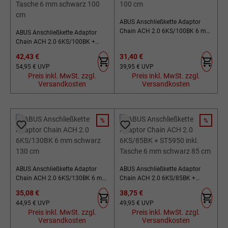
ABUS Anschließkette Adaptor
Chain ACH 2.0 6KS/100BK 6 mm
ABUS Anschließkette Adaptor
schwarz 100 cm
Chain ACH 2.0 6KS/100BK +
ST5950 inkl. Tasche 6 mm
Verkaufspreis:
Verkaufspreis:
42,43 €
31,40 €
schwarz 100 cm
Regulärer Preis:
Regulärer Preis:
54,95 €
UVP
39,95 €
UVP
Preis inkl. MwSt. zzgl.
Preis inkl. MwSt. zzgl.
Versandkosten
Versandkosten
%
%
RABATT
RABATT
ABUS Anschließkette Adaptor
ABUS Anschließkette Adaptor
Chain ACH 2.0 6KS/130BK 6 mm
Chain ACH 2.0 6KS/85BK +
schwarz 130 cm
ST5950 inkl. Tasche 6 mm
Verkaufspreis:
Verkaufspreis:
35,08 €
38,75 €
schwarz 85 cm
Regulärer Preis:
Regulärer Preis:
44,95 €
UVP
49,95 €
UVP
Preis inkl. MwSt. zzgl.
Preis inkl. MwSt. zzgl.
Versandkosten
Versandkosten