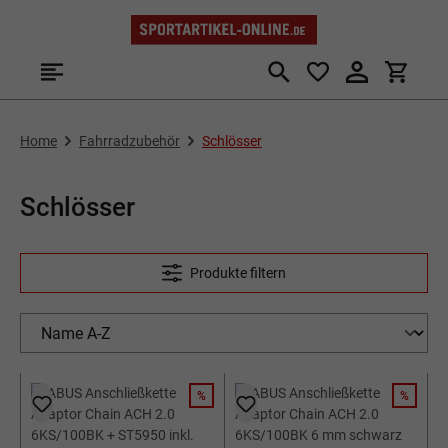
Zum Hauptinhalt springen
Home
Fahrradzubehör
Schlösser
Schlösser
Produkte filtern
%
%
RABATT
RABATT