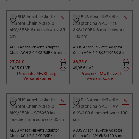
%
%
RABATT
RABATT
ABUS Anschließkette Adaptor
ABUS Anschließkette Adaptor
Chain ACH 2.0 6KS/85BK 6 mm
Chain ACH 2.0 8KS/100BK 8 mm
schwarz 85 cm
schwarz 100 cm
Verkaufspreis:
Verkaufspreis:
27,74 €
38,75 €
Regulärer Preis:
Regulärer Preis:
34,95 €
UVP
49,95 €
UVP
Preis inkl. MwSt. zzgl.
Preis inkl. MwSt. zzgl.
Versandkosten
Versandkosten
%
%
RABATT
RABATT
ABUS Anschließkette Adaptor
ABUS Anschließkette Adaptor
Chain ACH 2.0 8KS/85BK +
Chain ACH IVY 6KS/100 6 mm