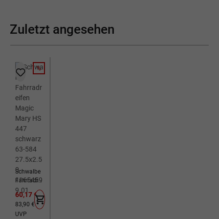
Zuletzt angesehen
%
RABATT
Schwalbe
Fahrradreif
en Magic
Verkaufspreis:
60,17 €
Mary HS
Regulärer Preis:
83,90 €
447
UVP
schwarz