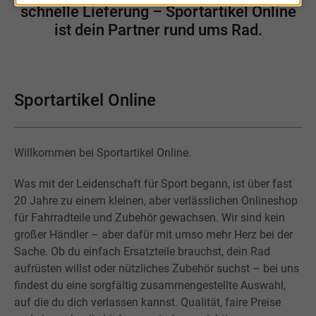
schnelle Lieferung – Sportartikel Online
ist dein Partner rund ums Rad.
Sportartikel Online
Willkommen bei Sportartikel Online.
Was mit der Leidenschaft für Sport begann, ist über fast
20 Jahre zu einem kleinen, aber verlässlichen Onlineshop
für Fahrradteile und Zubehör gewachsen. Wir sind kein
großer Händler – aber dafür mit umso mehr Herz bei der
Sache. Ob du einfach Ersatzteile brauchst, dein Rad
aufrüsten willst oder nützliches Zubehör suchst – bei uns
findest du eine sorgfältig zusammengestellte Auswahl,
auf die du dich verlassen kannst. Qualität, faire Preise