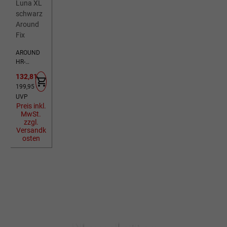
AROUND
HR-
Tierkorb
Verkaufspreis:
132,81 €
Luna XL
Regulärer Preis:
199,95 €
schwarz
UVP
Around Fix
Preis inkl.
MwSt.
zzgl.
Versandk
osten