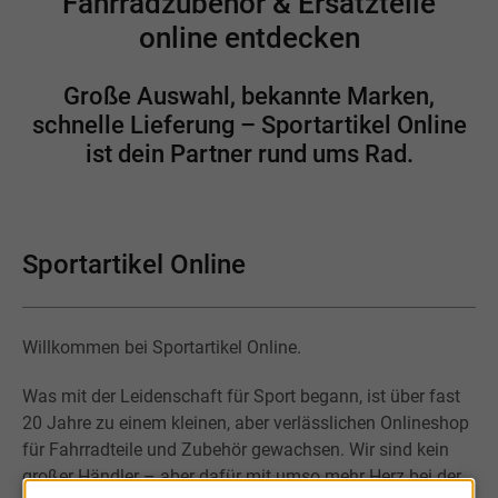
Fahrradzubehör & Ersatzteile
online entdecken
Große Auswahl, bekannte Marken,
schnelle Lieferung – Sportartikel Online
ist dein Partner rund ums Rad.
Sportartikel Online
Willkommen bei Sportartikel Online.
Was mit der Leidenschaft für Sport begann, ist über fast
20 Jahre zu einem kleinen, aber verlässlichen Onlineshop
für Fahrradteile und Zubehör gewachsen. Wir sind kein
großer Händler – aber dafür mit umso mehr Herz bei der