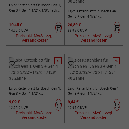
Esjot Kettenblatt für Bosch Gen 1,
Gen 3 + Gen 4 1/2" x 1/8", flach
Esjot Kettenblatt für Bosch Gen 1,
42 Zähne
Gen 3 + Gen 4 1/2" x
3/32"+1/2"x11/128" 38 Zähne
Verkaufspreis:
Verkaufspreis:
10,45 €
20,89 €
Regulärer Preis:
Regulärer Preis:
14,95 €
UVP
33,95 €
UVP
Preis inkl. MwSt. zzgl.
Preis inkl. MwSt. zzgl.
Versandkosten
Versandkosten
%
%
RABATT
RABATT
Esjot Kettenblatt für Bosch Gen 1,
Esjot Kettenblatt für Bosch Gen 1,
Gen 3 + Gen 4 1/2" x
Gen 3 + Gen 4 1/2" x
3/32"+1/2"x11/128" 38 Zähne
3/32"+1/2"x11/128" 40 Zähne
Verkaufspreis:
Verkaufspreis:
9,09 €
9,44 €
Regulärer Preis:
Regulärer Preis:
12,95 €
UVP
12,95 €
UVP
Preis inkl. MwSt. zzgl.
Preis inkl. MwSt. zzgl.
Versandkosten
Versandkosten