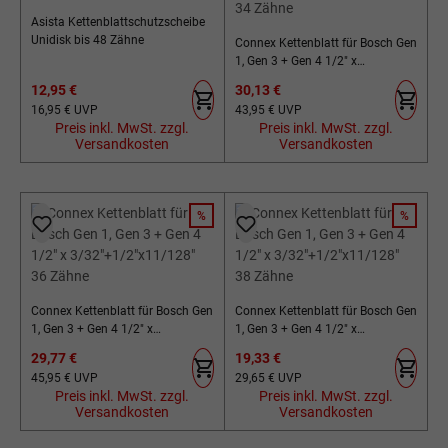
Asista Kettenblattschutzscheibe
Unidisk bis 48 Zähne
Connex Kettenblatt für Bosch Gen
1, Gen 3 + Gen 4 1/2" x
3/32"+1/2"x11/128" 34 Zähne
Verkaufspreis:
Verkaufspreis:
12,95 €
30,13 €
Regulärer Preis:
Regulärer Preis:
16,95 €
UVP
43,95 €
UVP
Preis inkl. MwSt. zzgl.
Preis inkl. MwSt. zzgl.
Versandkosten
Versandkosten
%
%
RABATT
RABATT
Connex Kettenblatt für Bosch Gen
Connex Kettenblatt für Bosch Gen
1, Gen 3 + Gen 4 1/2" x
1, Gen 3 + Gen 4 1/2" x
3/32"+1/2"x11/128" 36 Zähne
3/32"+1/2"x11/128" 38 Zähne
Verkaufspreis:
Verkaufspreis:
29,77 €
19,33 €
Regulärer Preis:
Regulärer Preis:
45,95 €
UVP
29,65 €
UVP
Preis inkl. MwSt. zzgl.
Preis inkl. MwSt. zzgl.
Versandkosten
Versandkosten