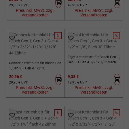
Regulärer Preis:
Regulärer Preis:
29,80 €
UVP
47,95 €
UVP
Preis inkl. MwSt. zzgl.
Preis inkl. MwSt. zzgl.
Versandkosten
Versandkosten
%
%
RABATT
RABATT
Esjot Kettenblatt für Bosch Gen 1,
Gen 3 + Gen 4 1/2" x 1/8", flach
Connex Kettenblatt für Bosch Gen
38 Zähne
1, Gen 3 + Gen 4 1/2" x
3/32"+1/2"x11/128" 44 Zähne
Verkaufspreis:
Verkaufspreis:
20,96 €
9,38 €
Regulärer Preis:
Regulärer Preis:
29,95 €
UVP
12,95 €
UVP
Preis inkl. MwSt. zzgl.
Preis inkl. MwSt. zzgl.
Versandkosten
Versandkosten
%
%
RABATT
RABATT