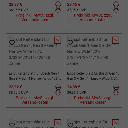
3/32"+1/2"x11/128" 34 Zähne
3/32"+1/2"x11/128" 36 Zähne
Verkaufspreis:
Verkaufspreis:
22,37 €
23,45 €
Regulärer Preis:
Regulärer Preis:
36,95 €
UVP
37,95 €
UVP
Preis inkl. MwSt. zzgl.
Preis inkl. MwSt. zzgl.
Versandkosten
Versandkosten
%
%
RABATT
RABATT
Esjot Kettenblatt für Bosch Gen 1,
Esjot Kettenblatt für Bosch Gen 1,
Gen 3 + Gen 4 Narrow Wide 1/2"x
Gen 3 + Gen 4 Narrow Wide 1/2"x
3/32"+1/2"x11/128" 38 Zähne
3/32"+1/2"x11/128" 40 Zähne
Verkaufspreis:
Verkaufspreis:
23,92 €
24,39 €
Regulärer Preis:
Regulärer Preis:
38,95 €
UVP
39,95 €
UVP
Preis inkl. MwSt. zzgl.
Preis inkl. MwSt. zzgl.
Versandkosten
Versandkosten
%
%
RABATT
RABATT