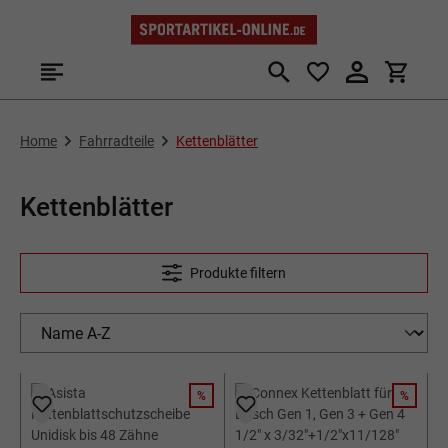
Zum Hauptinhalt springen
Home
Fahrradteile
Kettenblätter
Kettenblätter
Produkte filtern
%
%
RABATT
RABATT