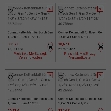
%
%
RABATT
RABATT
Connex Kettenblatt für Bosch Gen
Connex Kettenblatt für Bosch Gen
1, Gen 3 + Gen 4 1/2" x
1, Gen 3 + Gen 4 1/2" x
3/32"+1/2"x11/128" 38 Zähne
3/32"+1/2"x11/128" 40 Zähne
Verkaufspreis:
Verkaufspreis:
30,37 €
18,67 €
Regulärer Preis:
Regulärer Preis:
46,95 €
UVP
29,75 €
UVP
Preis inkl. MwSt. zzgl.
Preis inkl. MwSt. zzgl.
Versandkosten
Versandkosten
%
%
RABATT
RABATT
Connex Kettenblatt für Bosch Gen
Connex Kettenblatt für Bosch Gen
1, Gen 3 + Gen 4 1/2" x
1, Gen 3 + Gen 4 1/2" x
3/32"+1/2"x11/128" 42 Zähne
3/32"+1/2"x11/128" 42 Zähne
Verkaufspreis:
Verkaufspreis:
20,27 €
32,14 €