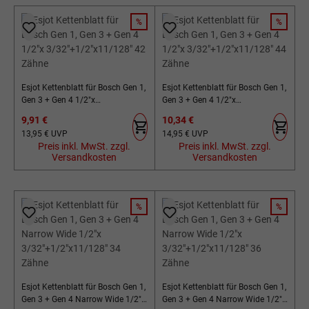
%
%
RABATT
RABATT
Esjot Kettenblatt für Bosch Gen 1,
Esjot Kettenblatt für Bosch Gen 1,
Gen 3 + Gen 4 1/2"x
Gen 3 + Gen 4 1/2"x
3/32"+1/2"x11/128" 42 Zähne
3/32"+1/2"x11/128" 44 Zähne
Verkaufspreis:
Verkaufspreis:
9,91 €
10,34 €
Regulärer Preis:
Regulärer Preis:
13,95 €
UVP
14,95 €
UVP
Preis inkl. MwSt. zzgl.
Preis inkl. MwSt. zzgl.
Versandkosten
Versandkosten
%
%
RABATT
RABATT
Esjot Kettenblatt für Bosch Gen 1,
Esjot Kettenblatt für Bosch Gen 1,
Gen 3 + Gen 4 Narrow Wide 1/2"x
Gen 3 + Gen 4 Narrow Wide 1/2"x