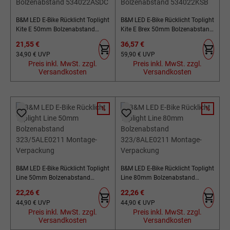
B&M LED E-Bike Rücklicht Toplight
B&M LED E-Bike Rücklicht Toplight
Kite E 50mm Bolzenabstand
Kite E Brex 50mm Bolzenabstand
534022ASDC
534022KSB
Verkaufspreis:
Verkaufspreis:
21,55 €
36,57 €
Regulärer Preis:
Regulärer Preis:
34,90 €
UVP
59,90 €
UVP
Preis inkl. MwSt. zzgl.
Preis inkl. MwSt. zzgl.
Versandkosten
Versandkosten
%
%
RABATT
RABATT
B&M LED E-Bike Rücklicht Toplight
B&M LED E-Bike Rücklicht Toplight
Line 50mm Bolzenabstand
Line 80mm Bolzenabstand
323/5ALE0211 Montage-
323/8ALE0211 Montage-
Verkaufspreis:
Verkaufspreis:
22,26 €
22,26 €
Verpackung
Verpackung
Regulärer Preis:
Regulärer Preis:
44,90 €
UVP
44,90 €
UVP
Preis inkl. MwSt. zzgl.
Preis inkl. MwSt. zzgl.
Versandkosten
Versandkosten