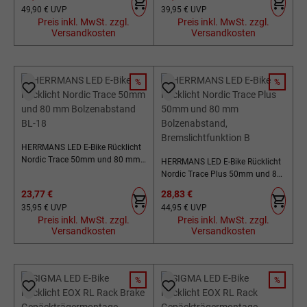
Regulärer Preis:
Regulärer Preis:
49,90 €
UVP
39,95 €
UVP
Preis inkl. MwSt. zzgl.
Preis inkl. MwSt. zzgl.
Versandkosten
Versandkosten
%
%
RABATT
RABATT
HERRMANS LED E-Bike Rücklicht
Nordic Trace 50mm und 80 mm
HERRMANS LED E-Bike Rücklicht
Bolzenabstand BL-18
Nordic Trace Plus 50mm und 80
mm Bolzenabstand,
Verkaufspreis:
Verkaufspreis:
23,77 €
28,83 €
Bremslichtfunktion B
Regulärer Preis:
Regulärer Preis:
35,95 €
UVP
44,95 €
UVP
Preis inkl. MwSt. zzgl.
Preis inkl. MwSt. zzgl.
Versandkosten
Versandkosten
%
%
RABATT
RABATT