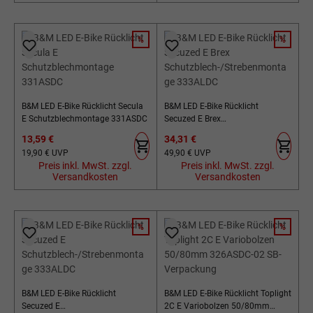
%
%
RABATT
RABATT
B&M LED E-Bike Rücklicht Secula
B&M LED E-Bike Rücklicht
E Schutzblechmontage 331ASDC
Secuzed E Brex
Schutzblech-/Strebenmontage
Verkaufspreis:
Verkaufspreis:
13,59 €
34,31 €
333ALDC
Regulärer Preis:
Regulärer Preis:
19,90 €
UVP
49,90 €
UVP
Preis inkl. MwSt. zzgl.
Preis inkl. MwSt. zzgl.
Versandkosten
Versandkosten
%
%
RABATT
RABATT
B&M LED E-Bike Rücklicht
B&M LED E-Bike Rücklicht Toplight
Secuzed E
2C E Variobolzen 50/80mm