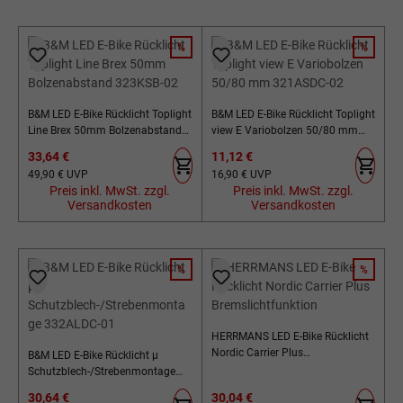
%
%
RABATT
RABATT
B&M LED E-Bike Rücklicht Toplight
B&M LED E-Bike Rücklicht Toplight
Line Brex 50mm Bolzenabstand
view E Variobolzen 50/80 mm
323KSB-02
321ASDC-02
Verkaufspreis:
Verkaufspreis:
33,64 €
11,12 €
Regulärer Preis:
Regulärer Preis:
49,90 €
UVP
16,90 €
UVP
Preis inkl. MwSt. zzgl.
Preis inkl. MwSt. zzgl.
Versandkosten
Versandkosten
%
%
RABATT
RABATT
HERRMANS LED E-Bike Rücklicht
Nordic Carrier Plus
B&M LED E-Bike Rücklicht µ
Bremslichtfunktion
Schutzblech-/Strebenmontage
332ALDC-01
Verkaufspreis:
Verkaufspreis:
30,64 €
30,04 €