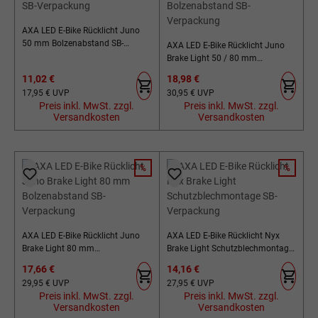
AXA LED E-Bike Rücklicht Juno
50 mm Bolzenabstand SB-
AXA LED E-Bike Rücklicht Juno
Verpackung
Brake Light 50 / 80 mm
Bolzenabstand SB-Verpackung
Verkaufspreis:
Verkaufspreis:
11,02 €
18,98 €
Regulärer Preis:
Regulärer Preis:
17,95 €
UVP
30,95 €
UVP
Preis inkl. MwSt. zzgl.
Preis inkl. MwSt. zzgl.
Versandkosten
Versandkosten
%
%
RABATT
RABATT
AXA LED E-Bike Rücklicht Juno
AXA LED E-Bike Rücklicht Nyx
Brake Light 80 mm
Brake Light Schutzblechmontage
Bolzenabstand SB-Verpackung
SB-Verpackung
Verkaufspreis:
Verkaufspreis:
17,66 €
14,16 €
Regulärer Preis:
Regulärer Preis:
29,95 €
UVP
27,95 €
UVP
Preis inkl. MwSt. zzgl.
Preis inkl. MwSt. zzgl.
Versandkosten
Versandkosten