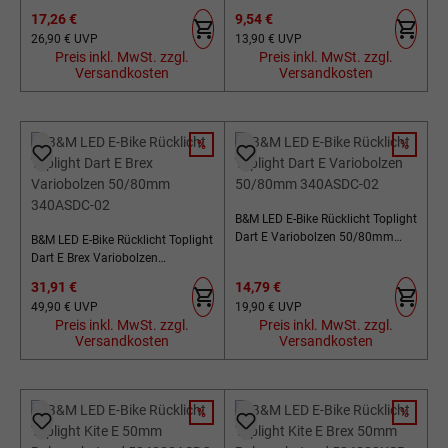
Schutzblech-/Strebenmontage
326ASDC-02 SB-Verpackung
Verkaufspreis:
Verkaufspreis:
17,26 €
9,54 €
333ALDC
Regulärer Preis:
Regulärer Preis:
26,90 €
UVP
13,90 €
UVP
Preis inkl. MwSt. zzgl.
Preis inkl. MwSt. zzgl.
Versandkosten
Versandkosten
%
%
RABATT
RABATT
B&M LED E-Bike Rücklicht Toplight
Dart E Variobolzen 50/80mm
B&M LED E-Bike Rücklicht Toplight
340ASDC-02
Dart E Brex Variobolzen
50/80mm 340ASDC-02
Verkaufspreis:
Verkaufspreis:
31,91 €
14,79 €
Regulärer Preis:
Regulärer Preis:
49,90 €
UVP
19,90 €
UVP
Preis inkl. MwSt. zzgl.
Preis inkl. MwSt. zzgl.
Versandkosten
Versandkosten
%
%
RABATT
RABATT