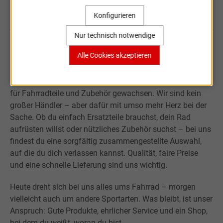
Sportartikel Online
Konfigurieren
Nur technisch notwendige
Willkommen bei Sportartikel Online.
Alle Cookies akzeptieren
Was mit der Leidenschaft für Sport begann, ist über fast
20 Jahre zu einem kleinen, aber verlässlichen Onlineshop
für Fahrradteile und Zubehör gewachsen. Wir sind kein
großer Händler – aber dafür mit umso mehr Herz bei der
Sache. Ob du einfach Ersatzteile brauchst, dein Rad
aufrüsten willst oder nützliches Zubehör suchst – bei uns
findest du eine sorgfältig zusammengestellte Auswahl,
auf die du dich verlassen kannst. Qualität, faire Preise
und eine schnelle Lieferung sind uns wichtig.
Heute dreht sich bei uns alles ums Fahrrad – morgen
vielleicht auch um andere Sportarten. Was bleibt, ist unser
Anspruch: Gute Produkte, ehrlicher Service und ein Shop,
bei dem du weißt, woran du bist.