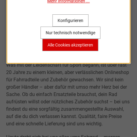
Mehr Informationen ...
Konfigurieren
Sportartikel Online
Nur technisch notwendige
Alle Cookies akzeptieren
Willkommen bei Sportartikel Online.
Was mit der Leidenschaft für Sport begann, ist über fast
20 Jahre zu einem kleinen, aber verlässlichen Onlineshop
für Fahrradteile und Zubehör gewachsen. Wir sind kein
großer Händler – aber dafür mit umso mehr Herz bei der
Sache. Ob du einfach Ersatzteile brauchst, dein Rad
aufrüsten willst oder nützliches Zubehör suchst – bei uns
findest du eine sorgfältig zusammengestellte Auswahl,
auf die du dich verlassen kannst. Qualität, faire Preise
und eine schnelle Lieferung sind uns wichtig.