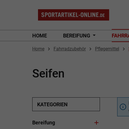
 Hauptinhalt springen
Zur Suche springen
Zur Hauptnavigation springen
HOME
BEREIFUNG
FAHRR
Home
Fahrradzubehör
Pflegemittel
Seifen
KATEGORIEN
Bereifung