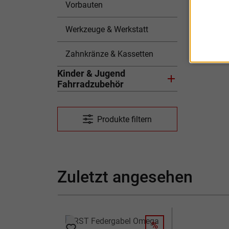
Vorbauten
Werkzeuge & Werkstatt
Zahnkränze & Kassetten
Kinder & Jugend
Fahrradzubehör
Produkte filtern
Zuletzt angesehen
%