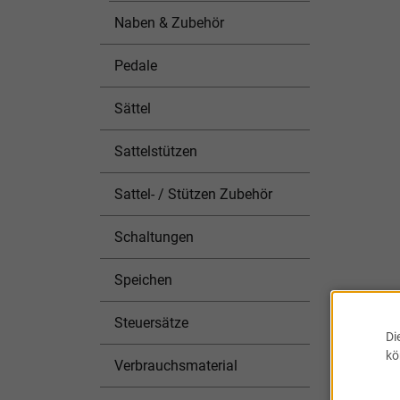
Naben & Zubehör
Pedale
Sättel
Sattelstützen
Sattel- / Stützen Zubehör
Schaltungen
Speichen
Steuersätze
Di
kö
Verbrauchsmaterial