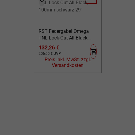
RABATT
RST Federgabel Omega
TNL Lock-Out All Black,
100mm schwarz 29"
Verkaufspreis:
132,26 €
Regulärer Preis:
206,00 €
UVP
Preis inkl. MwSt. zzgl.
Versandkosten