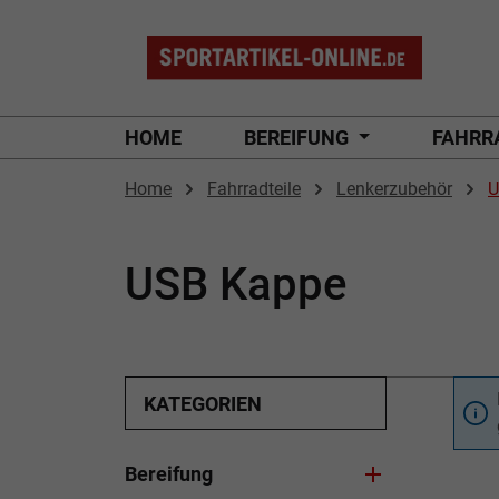
 Hauptinhalt springen
Zur Suche springen
Zur Hauptnavigation springen
HOME
BEREIFUNG
FAHRR
Home
Fahrradteile
Lenkerzubehör
U
USB Kappe
KATEGORIEN
Bereifung