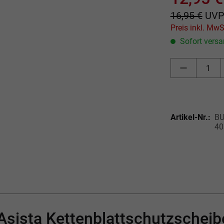
16,95 €
UV
Sofort versan
Artikel-Nr.:
BU
40
Asista Kettenblattschutzscheib