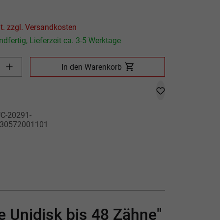
P
Preis inkl. MwSt. zzgl. Versandkosten
dfertig, Lieferzeit ca. 3-5 Werktage
Produkt Anzahl: Gib den gewünschten Wert ein oder benutze die
In den Warenkorb
C-20291-
30572001101
e Unidisk bis 48 Zähne"