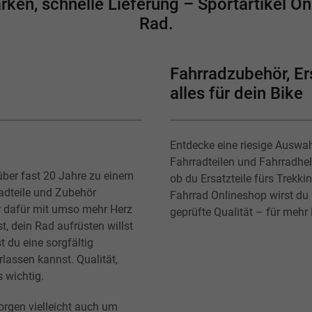
en, schnelle Lieferung – Sportartikel Onl
Rad.
Fahrradzubehör, Ers
alles für dein Bike
Entdecke eine riesige Auswa
Fahrradteilen und Fahrradhe
über fast 20 Jahre zu einem
ob du Ersatzteile fürs Trekk
radteile und Zubehör
Fahrrad Onlineshop wirst du f
r dafür mit umso mehr Herz
geprüfte Qualität – für mehr
t, dein Rad aufrüsten willst
t du eine sorgfältig
lassen kannst. Qualität,
s wichtig.
orgen vielleicht auch um