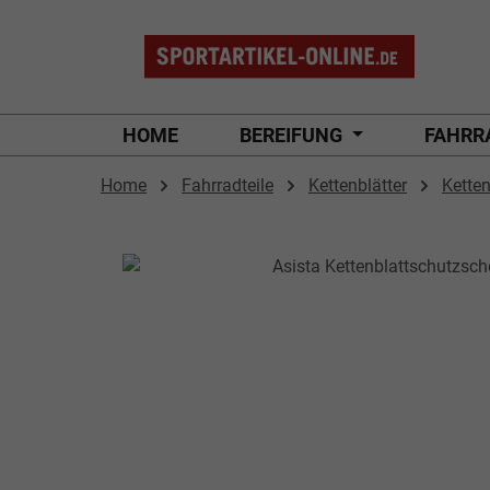
 Hauptinhalt springen
Zur Suche springen
Zur Hauptnavigation springen
HOME
BEREIFUNG
FAHRR
Home
Fahrradteile
Kettenblätter
Ketten
Bildergalerie überspringen