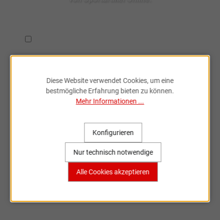
Ich habe die
Datenschutzbestimmungen
zur Kenntnis
genommen.
Diese Website verwendet Cookies, um eine
bestmögliche Erfahrung bieten zu können.
Mehr Informationen ...
Fahrradzubehör & Ersatzteile
Konfigurieren
online entdecken
Nur technisch notwendige
Große Auswahl, bekannte Marken,
Alle Cookies akzeptieren
schnelle Lieferung – Sportartikel Online
ist dein Partner rund ums Rad.