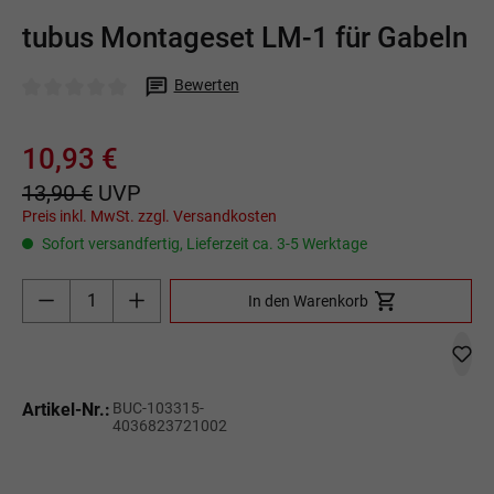
tubus Montageset LM-1 für Gabeln
Bewerten
Durchschnittliche Bewertung von 0 von 5 Sternen
10,93 €
13,90 €
UVP
Preis inkl. MwSt. zzgl. Versandkosten
Sofort versandfertig, Lieferzeit ca. 3-5 Werktage
Produkt Anzahl: Gib den gewünschten Wert ein o
In den Warenkorb
Artikel-Nr.:
BUC-103315-
4036823721002