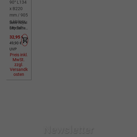
Selle Royal
City Sattel
Rok
Verkaufspreis:
32,95 €
Classic
Regulärer Preis:
49,90 €
Relaxed
UVP
90° L134 x
Preis inkl.
B220 mm
MwSt.
/ 905 g
zzgl.
Unisex
Versandk
Modell
osten
Newsletter