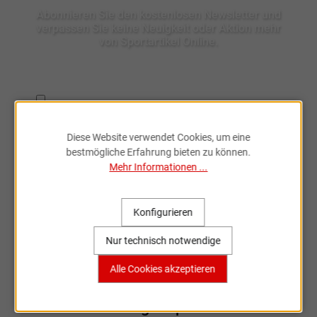
Abonnieren Sie den kostenlosen Newsletter und
verpassen Sie keine Neuigkeit oder Aktion mehr
von Sportartikel Online.
Ich habe die
Datenschutzbestimmungen
zur Kenntnis
genommen.
Diese Website verwendet Cookies, um eine
bestmögliche Erfahrung bieten zu können.
Mehr Informationen ...
Konfigurieren
Fahrradzubehör & Ersatzteile
Nur technisch notwendige
online entdecken
Alle Cookies akzeptieren
Große Auswahl, bekannte Marken,
schnelle Lieferung – Sportartikel Online