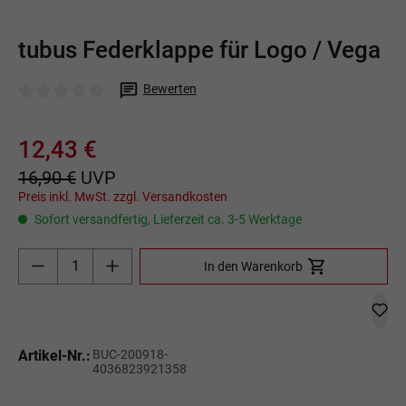
tubus Federklappe für Logo / Vega
Bewerten
Durchschnittliche Bewertung von 0 von 5 Sternen
12,43 €
16,90 €
UVP
Preis inkl. MwSt. zzgl. Versandkosten
Sofort versandfertig, Lieferzeit ca. 3-5 Werktage
Produkt Anzahl: Gib den gewünschten Wert ein o
In den Warenkorb
Artikel-Nr.:
BUC-200918-
4036823921358