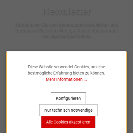
Newsletter
Abonnieren Sie den kostenlosen Newsletter und
verpassen Sie keine Neuigkeit oder Aktion mehr
von Sportartikel Online.
Ich habe die
Datenschutzbestimmungen
zur Kenntnis
Diese Website verwendet Cookies, um eine
genommen.
bestmögliche Erfahrung bieten zu können.
Mehr Informationen ...
Konfigurieren
Nur technisch notwendige
Fahrradzubehör & Ersatzteile
online entdecken
Alle Cookies akzeptieren