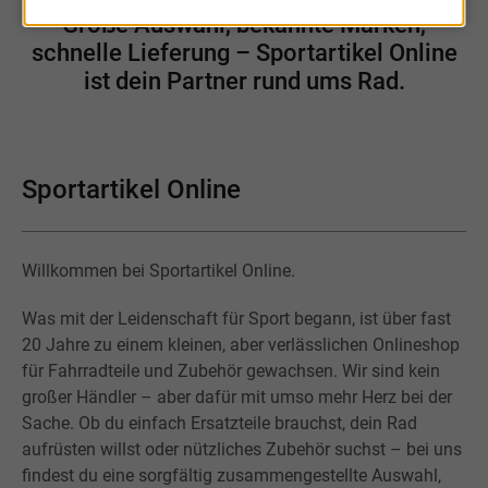
Große Auswahl, bekannte Marken,
schnelle Lieferung – Sportartikel Online
ist dein Partner rund ums Rad.
Sportartikel Online
Willkommen bei Sportartikel Online.
Was mit der Leidenschaft für Sport begann, ist über fast
20 Jahre zu einem kleinen, aber verlässlichen Onlineshop
für Fahrradteile und Zubehör gewachsen. Wir sind kein
großer Händler – aber dafür mit umso mehr Herz bei der
Sache. Ob du einfach Ersatzteile brauchst, dein Rad
aufrüsten willst oder nützliches Zubehör suchst – bei uns
findest du eine sorgfältig zusammengestellte Auswahl,