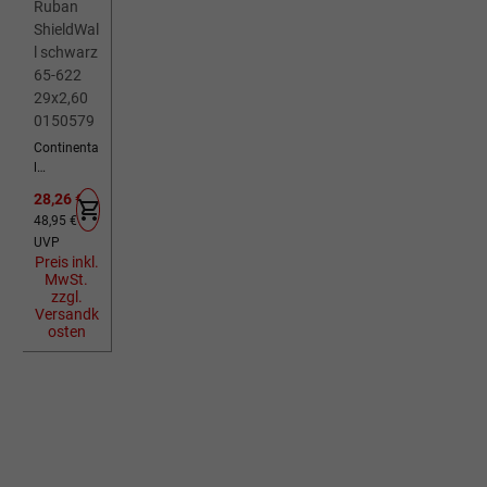
Continenta
l
Fahrradreif
Verkaufspreis:
28,26 €
en Ruban
Regulärer Preis:
48,95 €
ShieldWall
UVP
schwarz
Preis inkl.
65-622
MwSt.
29x2,60
zzgl.
0150579
Versandk
osten