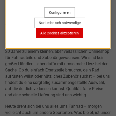
Konfigurieren
Sportartikel Online
Nur technisch notwendige
Alle Cookies akzeptieren
Willkommen bei Sportartikel Online.
Was mit der Leidenschaft für Sport begann, ist über fast
20 Jahre zu einem kleinen, aber verlässlichen Onlineshop
für Fahrradteile und Zubehör gewachsen. Wir sind kein
großer Händler – aber dafür mit umso mehr Herz bei der
Sache. Ob du einfach Ersatzteile brauchst, dein Rad
aufrüsten willst oder nützliches Zubehör suchst – bei uns
findest du eine sorgfältig zusammengestellte Auswahl,
auf die du dich verlassen kannst. Qualität, faire Preise
und eine schnelle Lieferung sind uns wichtig.
Heute dreht sich bei uns alles ums Fahrrad – morgen
vielleicht auch um andere Sportarten. Was bleibt, ist unser