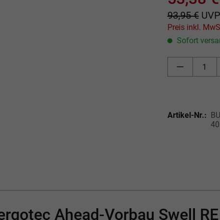
93,95 €
UV
Sofort versan
Artikel-Nr.:
BU
40
"ergotec Ahead-Vorbau Swell R