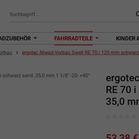
ADZUBEHÖR
FAHRRADTEILE
KINDER 
orbau
ergotec Ahead-Vorbau Swell RE 70 i 120 mm schwarz 
ergote
RE 70 
35,0 mm
Durchschnittli
53,38 €