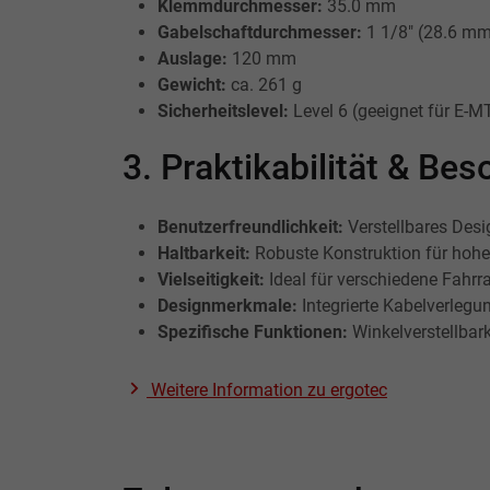
Klemmdurchmesser:
35.0 mm
Gabelschaftdurchmesser:
1 1/8" (28.6 m
Auslage:
120 mm
Gewicht:
ca. 261 g
Sicherheitslevel:
Level 6 (geeignet für E-
3. Praktikabilität & B
Benutzerfreundlichkeit:
Verstellbares Desi
Haltbarkeit:
Robuste Konstruktion für hohe 
Vielseitigkeit:
Ideal für verschiedene Fahrr
Designmerkmale:
Integrierte Kabelverlegu
Spezifische Funktionen:
Winkelverstellbark
Weitere Information zu
ergotec