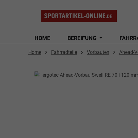
 Hauptinhalt springen
Zur Suche springen
Zur Hauptnavigation springen
HOME
BEREIFUNG
FAHRR
Home
Fahrradteile
Vorbauten
Ahead-V
Bildergalerie überspringen