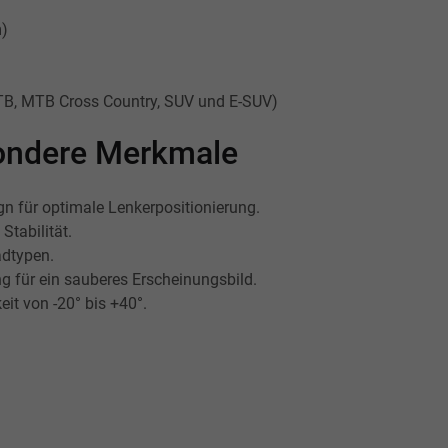
m)
MTB, MTB Cross Country, SUV und E-SUV)
esondere Merkmale
gn für optimale Lenkerpositionierung.
Stabilität.
adtypen.
ng für ein sauberes Erscheinungsbild.
eit von -20° bis +40°.