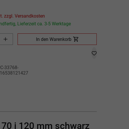
P
Preis inkl. MwSt. zzgl. Versandkosten
dfertig, Lieferzeit ca. 3-5 Werktage
Produkt Anzahl: Gib den gewünschten Wert ein oder benutze die
In den Warenkorb
C-33768-
16538121427
E 70 i 120 mm schwarz