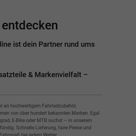
e entdecken
ine ist dein Partner rund ums
atzteile & Markenvielfalt –
hl an hochwertigem Fahrradzubehör,
lmen von über hundert bekannten Marken. Egal
ingrad, E-Bike oder MTB suchst – in unserem
ündig. Schnelle Lieferung, faire Preise und
 Fahrspaß bei jedem Wetter.