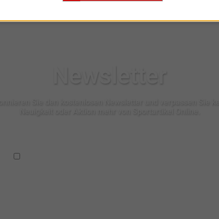
Newsletter
nnieren Sie den kostenlosen Newsletter und verpassen Sie k
Neuigkeit oder Aktion mehr von Sportartikel Online.
Ich habe die
Datenschutzbestimmungen
zur Kenntnis
genommen.