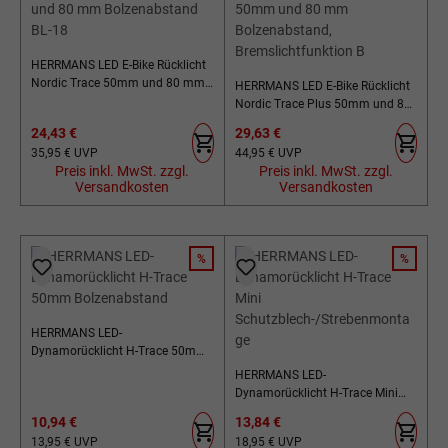
HERRMANS LED E-Bike Rücklicht
Nordic Trace 50mm und 80 mm
HERRMANS LED E-Bike Rücklicht
Bolzenabstand BL-18
Nordic Trace Plus 50mm und 80
mm Bolzenabstand,
Verkaufspreis:
Verkaufspreis:
24,43 €
29,63 €
Bremslichtfunktion B
Regulärer Preis:
Regulärer Preis:
35,95 €
UVP
44,95 €
UVP
Preis inkl. MwSt. zzgl.
Preis inkl. MwSt. zzgl.
Versandkosten
Versandkosten
%
%
RABATT
RABATT
HERRMANS LED-
Dynamorücklicht H-Trace 50mm
Bolzenabstand
HERRMANS LED-
Dynamorücklicht H-Trace Mini
Schutzblech-/Strebenmontage
Verkaufspreis:
Verkaufspreis:
10,94 €
13,84 €
Regulärer Preis:
Regulärer Preis:
13,95 €
UVP
18,95 €
UVP