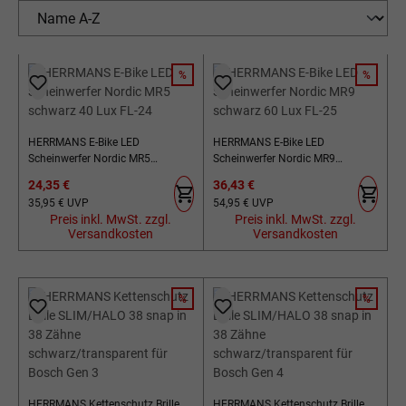
%
%
RABATT
RABATT
HERRMANS E-Bike LED
HERRMANS E-Bike LED
Scheinwerfer Nordic MR5
Scheinwerfer Nordic MR9
schwarz 40 Lux FL-24
schwarz 60 Lux FL-25
Verkaufspreis:
Verkaufspreis:
24,35 €
36,43 €
Regulärer Preis:
Regulärer Preis:
35,95 €
UVP
54,95 €
UVP
Preis inkl. MwSt. zzgl.
Preis inkl. MwSt. zzgl.
Versandkosten
Versandkosten
%
%
RABATT
RABATT
HERRMANS Kettenschutz Brille
HERRMANS Kettenschutz Brille