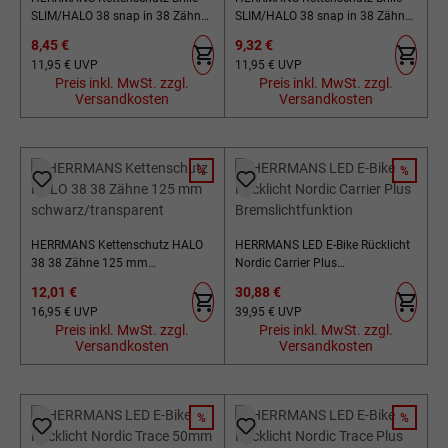
SLIM/HALO 38 snap in 38 Zähne
SLIM/HALO 38 snap in 38 Zähne
schwarz/transparent für Bosch
schwarz/transparent für Bosch
Verkaufspreis:
Verkaufspreis:
8,45 €
9,32 €
Gen 3
Gen 4
Regulärer Preis:
Regulärer Preis:
11,95 €
UVP
11,95 €
UVP
Preis inkl. MwSt. zzgl.
Preis inkl. MwSt. zzgl.
Versandkosten
Versandkosten
%
%
RABATT
RABATT
HERRMANS Kettenschutz HALO
HERRMANS LED E-Bike Rücklicht
38 38 Zähne 125 mm
Nordic Carrier Plus
schwarz/transparent
Bremslichtfunktion
Verkaufspreis:
Verkaufspreis:
12,01 €
30,88 €
Regulärer Preis:
Regulärer Preis:
16,95 €
UVP
39,95 €
UVP
Preis inkl. MwSt. zzgl.
Preis inkl. MwSt. zzgl.
Versandkosten
Versandkosten
%
%
RABATT
RABATT