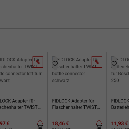
%
%
RABATT
RABATT
LOCK Adapter für
FIDLOCK Adapter für
FIDLOC
schenhalter TWIST
Flaschenhalter TWIST
Batterie
tle connector left turn
bottle connector
für Bos
hwarz
schwarz
250
kaufspreis:
Verkaufspreis:
Verkauf
97 €
18,46 €
11,93 €