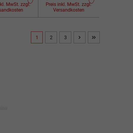
schwarz
l. MwSt. zzgl.
Preis inkl. MwSt. zzgl.
sandkosten
Versandkosten
1
2
3
Seite
Seite
Seite
eine