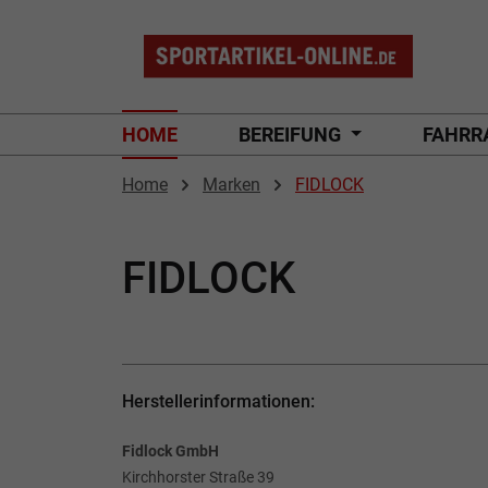
 Hauptinhalt springen
Zur Suche springen
Zur Hauptnavigation springen
HOME
BEREIFUNG
FAHRR
Home
Marken
FIDLOCK
FIDLOCK
Herstellerinformationen:
Fidlock GmbH
Kirchhorster Straße 39