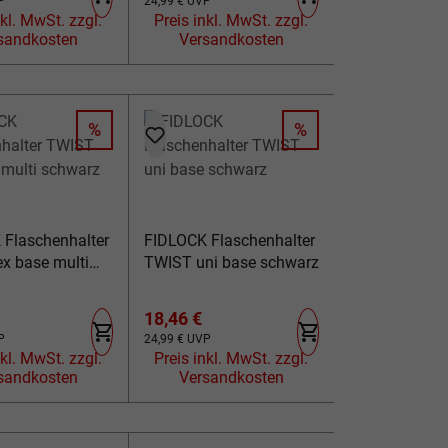
eis:
Regulärer Preis:
P
24,99 €
UVP
belt schwarz
l. MwSt. zzgl.
Preis inkl. MwSt. zzgl.
sandkosten
Versandkosten
%
%
RABATT
RABATT
 Flaschenhalter
FIDLOCK Flaschenhalter
x base multi
TWIST uni base schwarz
spreis:
Verkaufspreis:
18,46 €
eis:
Regulärer Preis:
P
24,99 €
UVP
l. MwSt. zzgl.
Preis inkl. MwSt. zzgl.
sandkosten
Versandkosten