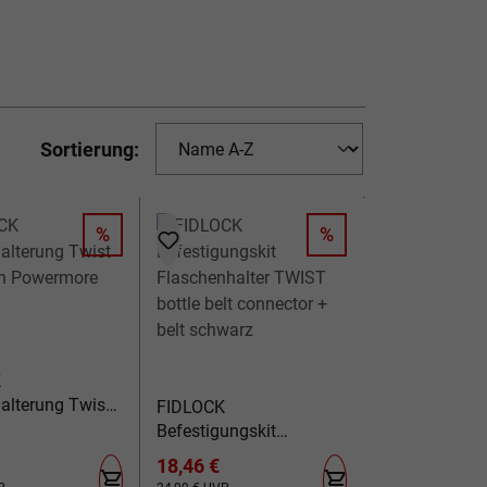
Sortierung:
%
%
RABATT
RABATT
K
halterung Twist
FIDLOCK
ch Powermore
Befestigungskit
Flaschenhalter TWIST
spreis:
Verkaufspreis:
18,46 €
bottle belt connector +