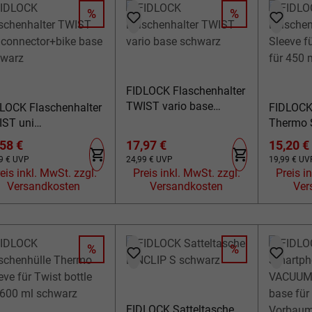
%
%
RABATT
RABATT
FIDLOCK Flaschenhalter
TWIST vario base
LOCK Flaschenhalter
FIDLOCK
schwarz
ST uni
Thermo S
nector+bike base
bottle fü
kaufspreis:
Verkaufspreis:
Verkauf
58 €
17,97 €
15,20 €
hwarz
schwarz
lärer Preis:
Regulärer Preis:
Regulärer Pr
9 €
UVP
24,99 €
UVP
19,99 €
UV
eis inkl. MwSt. zzgl.
Preis inkl. MwSt. zzgl.
Preis ink
Versandkosten
Versandkosten
Ver
%
%
RABATT
RABATT
FIDLOCK Satteltasche