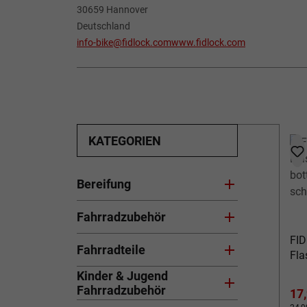
30659 Hannover
Deutschland
info-bike@fidlock.com
www.fidlock.com
KATEGORIEN
Bereifung
Fahrradzubehör
FID
Fahrradteile
Fla
bot
Kinder & Jugend
sc
Fahrradzubehör
Ver
17,