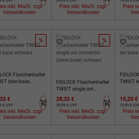
lärer Preis:
Regulärer Preis:
Regulärer Pr
9 €
UVP
24,99 €
UVP
14,99 €
UV
eis inkl. MwSt. zzgl.
Preis inkl. MwSt. zzgl.
Preis ink
Versandkosten
Versandkosten
Ver
%
%
RABATT
RABATT
LOCK Flaschenhalter
FIDLOCK
ST bike base
TWIST te
FIDLOCK Flaschenhalter
hwarz
schwarz
TWIST single uni
connector (ohne base)
kaufspreis:
Verkaufspreis:
Verkauf
32 €
28,32 €
15,20 €
schwarz
lärer Preis:
Regulärer Preis:
Regulärer Pr
9 €
UVP
39,99 €
UVP
19,99 €
UV
eis inkl. MwSt. zzgl.
Preis inkl. MwSt. zzgl.
Preis ink
Versandkosten
Versandkosten
Ver