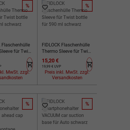
%
%
RABATT
RABATT
 Flaschenhülle
FIDLOCK Flaschenhülle
leeve für Twist
Thermo Sleeve für Twist
r 450 ml
bottle für 590 ml
spreis:
Verkaufspreis:
15,20 €
schwarz
eis:
Regulärer Preis:
P
19,99 €
UVP
l. MwSt. zzgl.
Preis inkl. MwSt. zzgl.
sandkosten
Versandkosten
%
%
RABATT
RABATT