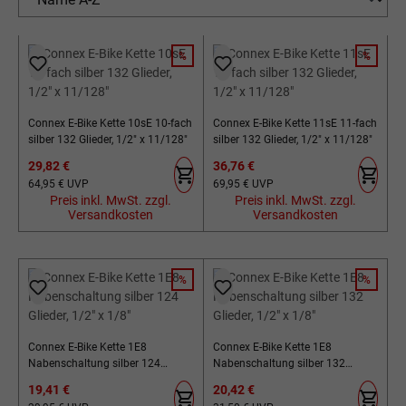
%
%
RABATT
RABATT
Connex E-Bike Kette 10sE 10-fach
Connex E-Bike Kette 11sE 11-fach
silber 132 Glieder, 1/2" x 11/128"
silber 132 Glieder, 1/2" x 11/128"
Verkaufspreis:
Verkaufspreis:
29,82 €
36,76 €
Regulärer Preis:
Regulärer Preis:
64,95 €
UVP
69,95 €
UVP
Preis inkl. MwSt. zzgl.
Preis inkl. MwSt. zzgl.
Versandkosten
Versandkosten
%
%
RABATT
RABATT
Connex E-Bike Kette 1E8
Connex E-Bike Kette 1E8
Nabenschaltung silber 124
Nabenschaltung silber 132
Glieder, 1/2" x 1/8"
Glieder, 1/2" x 1/8"
Verkaufspreis:
Verkaufspreis:
19,41 €
20,42 €