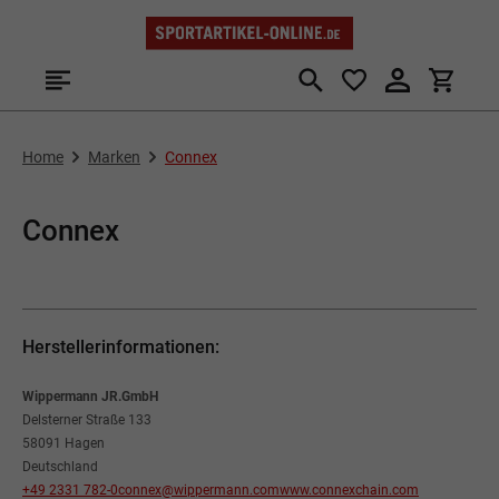
Zum Hauptinhalt springen
Home
Marken
Connex
Connex
Herstellerinformationen:
Wippermann JR.GmbH
Delsterner Straße 133
58091 Hagen
Deutschland
+49 2331 782-0
connex@wippermann.com
www.connexchain.com