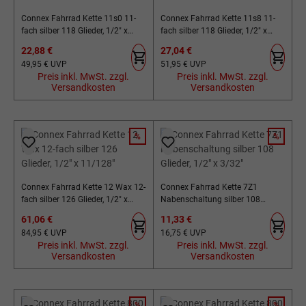
Connex Fahrrad Kette 11s0 11-
Connex Fahrrad Kette 11s8 11-
fach silber 118 Glieder, 1/2" x
fach silber 118 Glieder, 1/2" x
11/128"
11/128"
Verkaufspreis:
Verkaufspreis:
22,88 €
27,04 €
Regulärer Preis:
Regulärer Preis:
49,95 €
UVP
51,95 €
UVP
Preis inkl. MwSt. zzgl.
Preis inkl. MwSt. zzgl.
Versandkosten
Versandkosten
%
%
RABATT
RABATT
Connex Fahrrad Kette 12 Wax 12-
Connex Fahrrad Kette 7Z1
fach silber 126 Glieder, 1/2" x
Nabenschaltung silber 108
11/128"
Glieder, 1/2" x 3/32"
Verkaufspreis:
Verkaufspreis:
61,06 €
11,33 €
Regulärer Preis:
Regulärer Preis:
84,95 €
UVP
16,75 €
UVP
Preis inkl. MwSt. zzgl.
Preis inkl. MwSt. zzgl.
Versandkosten
Versandkosten
%
%