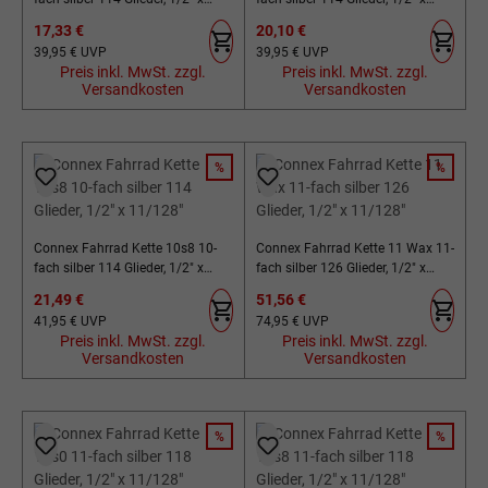
11/128"
11/128"
Verkaufspreis:
Verkaufspreis:
17,33 €
20,10 €
Regulärer Preis:
Regulärer Preis:
39,95 €
UVP
39,95 €
UVP
Preis inkl. MwSt. zzgl.
Preis inkl. MwSt. zzgl.
Versandkosten
Versandkosten
%
%
RABATT
RABATT
Connex Fahrrad Kette 10s8 10-
Connex Fahrrad Kette 11 Wax 11-
fach silber 114 Glieder, 1/2" x
fach silber 126 Glieder, 1/2" x
11/128"
11/128"
Verkaufspreis:
Verkaufspreis:
21,49 €
51,56 €
Regulärer Preis:
Regulärer Preis:
41,95 €
UVP
74,95 €
UVP
Preis inkl. MwSt. zzgl.
Preis inkl. MwSt. zzgl.
Versandkosten
Versandkosten
%
%
RABATT
RABATT