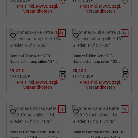
Regulärer Preis:
Regulärer Preis:
29,95 €
UVP
31,50 €
UVP
Preis inkl. MwSt. zzgl.
Preis inkl. MwSt. zzgl.
Versandkosten
Versandkosten
%
%
RABATT
RABATT
Connex E-Bike Kette 7E8
Connex E-Bike Kette 7E8
Nabenschaltung silber 124
Nabenschaltung silber 132
Glieder, 1/2" x 3/32"
Glieder, 1/2" x 3/32"
Verkaufspreis:
Verkaufspreis:
19,27 €
20,42 €
Regulärer Preis:
Regulärer Preis:
29,30 €
UVP
31,50 €
UVP
Preis inkl. MwSt. zzgl.
Preis inkl. MwSt. zzgl.
Versandkosten
Versandkosten
%
%
RABATT
RABATT
Connex Fahrrad Kette 10s0 10-
Connex Fahrrad Kette 10s0 10-
fach silber 114 Glieder, 1/2" x
fach silber 114 Glieder, 1/2" x