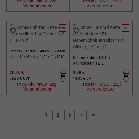
Preis inkl. MwSt. zzgl.
Preis inkl. MwSt. zzgl.
Versandkosten
Versandkosten
%
%
RABATT
RABATT
Connex Fahrrad Kette 908 9-fach
silber 114 Glieder, 1/2" x 11/128"
Connex Fahrrad Kette
Antiroststern 1Z1
Nabenschaltung silber 112
Verkaufspreis:
Verkaufspreis:
20,10 €
9,08 €
Glieder, 1/2" x 1/8"
Regulärer Preis:
Regulärer Preis:
39,95 €
UVP
14,05 €
UVP
Preis inkl. MwSt. zzgl.
Preis inkl. MwSt. zzgl.
Versandkosten
Versandkosten
1
2
3
Seite
Seite
Seite