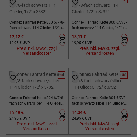
RABATT
RABATT
Connex Fahrrad Kette 800 6/7/8-
Connex Fahrrad Kette 800 6/7/8-
fach schwarz 114 Glieder, 1/2" x
fach schwarz 114 Glieder, 1/2" x
3/32"
3/32"
Verkaufspreis:
Verkaufspreis:
12,12 €
13,11 €
Regulärer Preis:
Regulärer Preis:
19,95 €
UVP
19,95 €
UVP
Preis inkl. MwSt. zzgl.
Preis inkl. MwSt. zzgl.
Versandkosten
Versandkosten
%
%
RABATT
RABATT
Connex Fahrrad Kette 804 6/7/8-
Connex Fahrrad Kette 804 6/7/8-
fach schwarz/silber 114 Glieder,
fach schwarz/silber 114 Glieder,
1/2" x 3/32
1/2" x 3/32
Verkaufspreis:
Verkaufspreis:
15,48 €
14,24 €
Regulärer Preis:
Regulärer Preis:
24,95 €
UVP
24,95 €
UVP
Preis inkl. MwSt. zzgl.
Preis inkl. MwSt. zzgl.
Versandkosten
Versandkosten