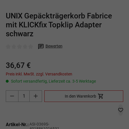
UNIX Gepäckträgerkorb Fabrice
mit KLICKfix Topklip Adapter
schwarz
Bewerten
Durchschnittliche Bewertung von 0 von 5 Sternen
36,67 €
Preis inkl. MwSt. zzgl. Versandkosten
Sofort versandfertig, Lieferzeit ca. 3-5 Werktage
Produkt Anzahl: Gib den gewünschten Wert ein o
In den Warenkorb
Artikel-Nr.:
ASI-0369S-
4018861016531