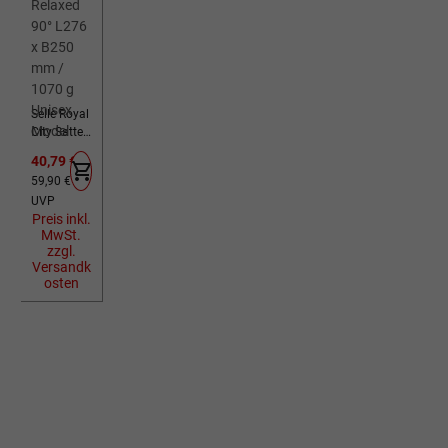
Selle Royal
City Sattel
Torx
Verkaufspreis:
40,79 €
Relaxed
Regulärer Preis:
59,90 €
90° L276 x
UVP
B250 mm
Preis inkl.
/ 1070 g
MwSt.
Unisex
zzgl.
Model
Versandk
osten