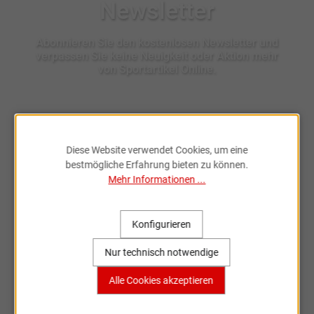
Newsletter
Abonnieren Sie den kostenlosen Newsletter und
verpassen Sie keine Neuigkeit oder Aktion mehr
von Sportartikel Online.
Ich habe die
Datenschutzbestimmungen
zur Kenntnis
genommen.
Diese Website verwendet Cookies, um eine
bestmögliche Erfahrung bieten zu können.
Mehr Informationen ...
Konfigurieren
Fahrradzubehör & Ersatzteile
Nur technisch notwendige
online entdecken
Alle Cookies akzeptieren