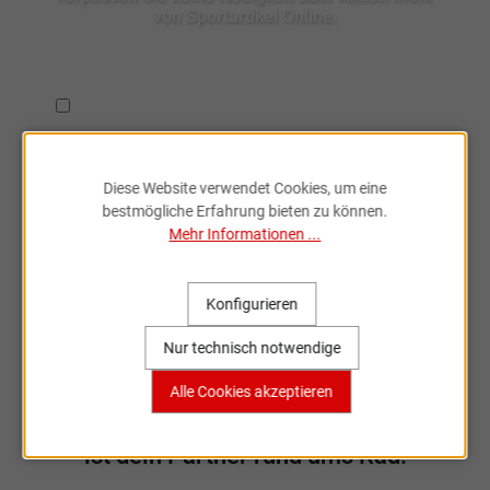
von Sportartikel Online.
Ich habe die
Datenschutzbestimmungen
zur Kenntnis
genommen.
Diese Website verwendet Cookies, um eine
bestmögliche Erfahrung bieten zu können.
Mehr Informationen ...
Fahrradzubehör & Ersatzteile
Konfigurieren
online entdecken
Nur technisch notwendige
Alle Cookies akzeptieren
Große Auswahl, bekannte Marken,
schnelle Lieferung – Sportartikel Online
ist dein Partner rund ums Rad.