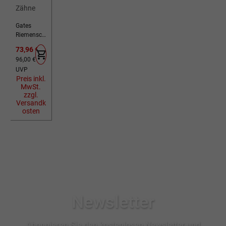
Gates
Riemensch
eibe CDX
Verkaufspreis:
73,96 €
SureFit
Regulärer Preis:
96,00 €
(hinten)
UVP
silber 22
Preis inkl.
Zähne
MwSt.
zzgl.
Versandk
osten
Newsletter
Abonnieren Sie den kostenlosen Newsletter und