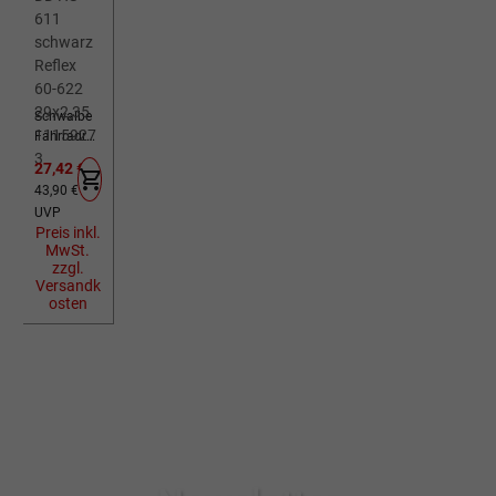
Schwalbe
Fahrradreif
en Al
Verkaufspreis:
27,42 €
Grounder
Regulärer Preis:
43,90 €
DD HS 611
UVP
schwarz
Preis inkl.
Reflex 60-
MwSt.
622
zzgl.
29x2,35
Versandk
11159273
osten