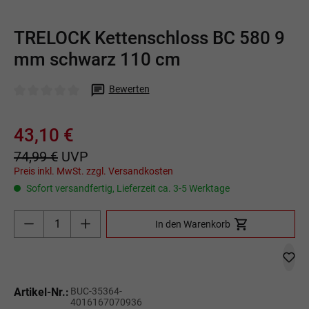
TRELOCK Kettenschloss BC 580 9
mm schwarz 110 cm
Bewerten
Durchschnittliche Bewertung von 0 von 5 Sternen
43,10 €
74,99 €
UVP
Preis inkl. MwSt. zzgl. Versandkosten
Sofort versandfertig, Lieferzeit ca. 3-5 Werktage
Produkt Anzahl: Gib den gewünschten Wert ein o
In den Warenkorb
Artikel-Nr.:
BUC-35364-
4016167070936