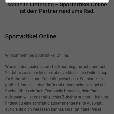
schnelle Lieferung – Sportartikel Online
ist dein Partner rund ums Rad.
Sportartikel Online
Willkommen bei Sportartikel Online.
Was mit der Leidenschaft für Sport begann, ist über fast
20 Jahre zu einem kleinen, aber verlässlichen Onlineshop
für Fahrradteile und Zubehör gewachsen. Wir sind kein
großer Händler – aber dafür mit umso mehr Herz bei der
Sache. Ob du einfach Ersatzteile brauchst, dein Rad
aufrüsten willst oder nützliches Zubehör suchst – bei uns
findest du eine sorgfältig zusammengestellte Auswahl,
auf die du dich verlassen kannst. Qualität, faire Preise