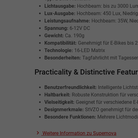
Lichtausgabe:
Hochbeam: bis zu 3000 Lum
Lux-Ausgabe:
Hochbeam: 450 Lux, Niedri
Leistungsaufnahme:
Hochbeam: 35W, Nie
Spannung:
6-12V DC
Gewicht:
Ca. 190g
Kompatibilität:
Genehmigt für E-Bikes bis 
Technologie:
16-LED Matrix
Besonderheiten:
Tagfahrlicht mit Tagesse
Practicality & Distinctive Featu
Benutzerfreundlichkeit:
Intelligente Licht
Haltbarkeit:
Robuste Konstruktion für ver
Vielseitigkeit:
Geeignet für verschiedene E
Designmerkmale:
StVZO genehmigt für de
Besondere Funktionen:
Mehrere Lichtmodi
Weitere Information zu
Supernova