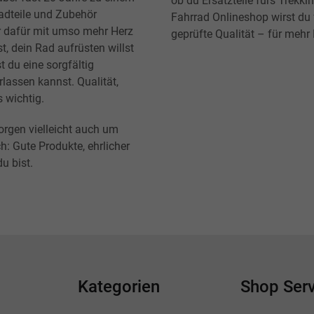
ob du Ersatzteile fürs Trekk
radteile und Zubehör
Fahrrad Onlineshop wirst du f
r dafür mit umso mehr Herz
geprüfte Qualität – für mehr
t, dein Rad aufrüsten willst
t du eine sorgfältig
lassen kannst. Qualität,
s wichtig.
orgen vielleicht auch um
h: Gute Produkte, ehrlicher
u bist.
Kategorien
Shop Serv