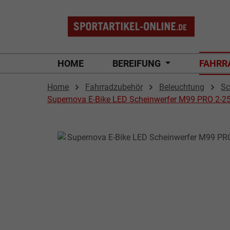
 Hauptinhalt springen
Zur Suche springen
Zur Hauptnavigation springen
HOME
BEREIFUNG
FAHRR
Home
Fahrradzubehör
Beleuchtung
Sc
Supernova E-Bike LED Scheinwerfer M99 PRO 2-25
Bildergalerie überspringen