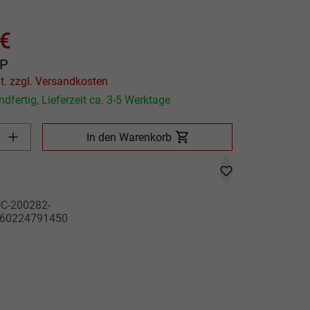
che Bewertung von 0 von 5 Sternen
 €
P
Preis inkl. MwSt. zzgl. Versandkosten
dfertig, Lieferzeit ca. 3-5 Werktage
Produkt Anzahl: Gib den gewünschten Wert ein oder benutze die
In den Warenkorb
C-200282-
60224791450