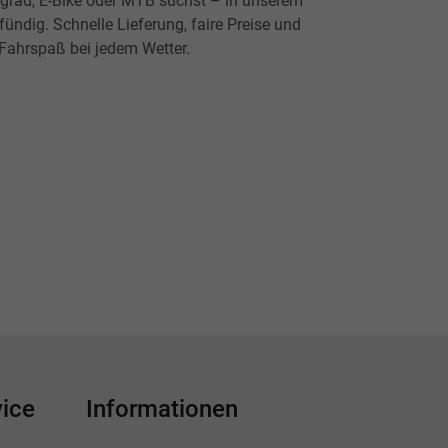
ingrad, E-Bike oder MTB suchst – in unserem
ündig. Schnelle Lieferung, faire Preise und
 Fahrspaß bei jedem Wetter.
ice
Informationen