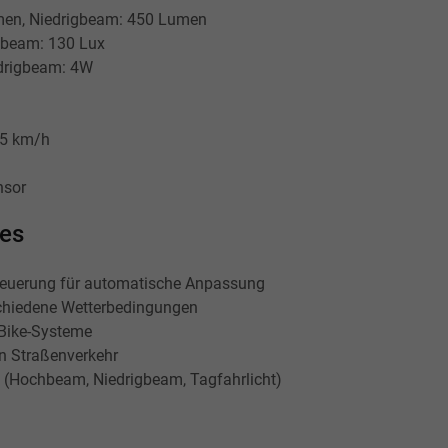
en, Niedrigbeam: 450 Lumen
gbeam: 130 Lux
drigbeam: 4W
25 km/h
nsor
res
steuerung für automatische Anpassung
schiedene Wetterbedingungen
-Bike-Systeme
n Straßenverkehr
 (Hochbeam, Niedrigbeam, Tagfahrlicht)