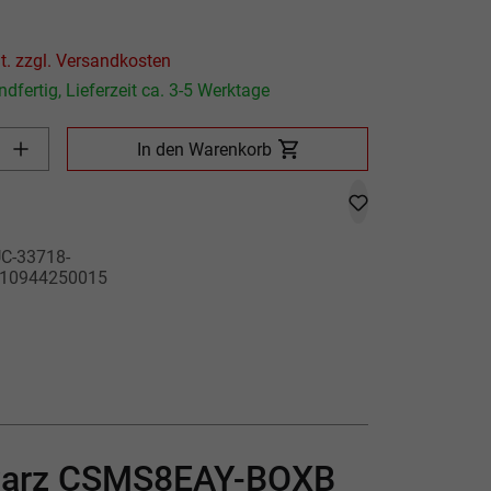
P
Preis inkl. MwSt. zzgl. Versandkosten
dfertig, Lieferzeit ca. 3-5 Werktage
Produkt Anzahl: Gib den gewünschten Wert ein oder benutze die
In den Warenkorb
C-33718-
10944250015
chwarz CSMS8EAY-BOXB