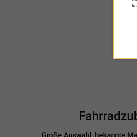
kö
Abo
Fahrradzub
Große Auswahl, bekannte Mark