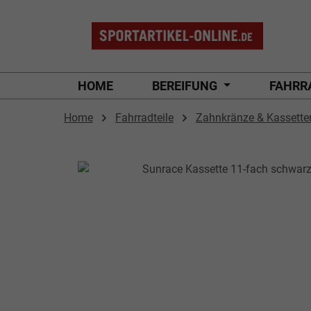
 Hauptinhalt springen
Zur Suche springen
Zur Hauptnavigation springen
HOME
BEREIFUNG
FAHRR
Home
Fahrradteile
Zahnkränze & Kassette
Bildergalerie überspringen