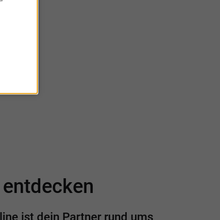
eine
e entdecken
ine ist dein Partner rund ums