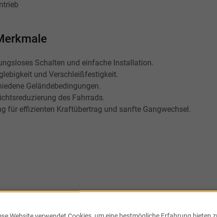
trieb
 Merkmale
ungsloses Schalten und einfache Installation.
lebigkeit und Verschleißfestigkeit.
chiedene Geländebedingungen.
chtsreduzierung des Fahrrads.
g für effizienten Kraftübertrag und sanfte Gangwechsel.
ese Website verwendet Cookies, um eine bestmögliche Erfahrung bieten z