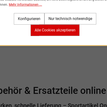
Newsletter
nnen.
Mehr Informationen ...
nnieren Sie den kostenlosen Newsletter und verpassen Sie k
Neuigkeit oder Aktion mehr von Sportartikel Online.
Konfigurieren
Nur technisch notwendige
Alle Cookies akzeptieren
Ich habe die
Datenschutzbestimmungen
zur Kenntnis
genommen.
ehör & Ersatzteile onlin
en, schnelle Lieferung – Sportartikel Onl