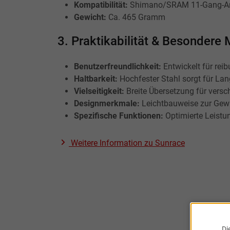
Kompatibilität:
Shimano/SRAM 11-Gang-An
Gewicht:
Ca. 465 Gramm
3. Praktikabilität & Besondere
Benutzerfreundlichkeit:
Entwickelt für reib
Haltbarkeit:
Hochfester Stahl sorgt für Lang
Vielseitigkeit:
Breite Übersetzung für vers
Designmerkmale:
Leichtbauweise zur Gewi
Spezifische Funktionen:
Optimierte Leistun
Weitere Information zu
Sunrace
Di