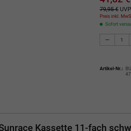
79,95 €
UV
Sofort versan
Artikel-Nr.:
BU
47
 "Sunrace Kassette 11-fach s