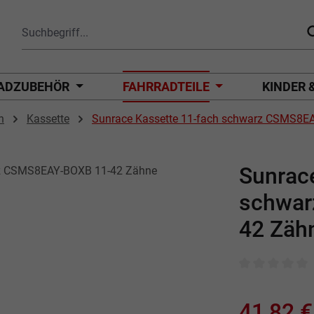
ADZUBEHÖR
FAHRRADTEILE
KINDER 
n
Kassette
Sunrace Kassette 11-fach schwarz CSMS8E
Sunrac
schwar
42 Zäh
Durchschnittli
41,82 €