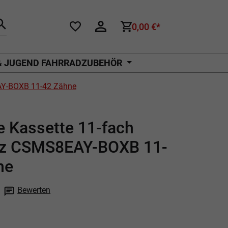
0,00 €*
& JUGEND FAHRRADZUBEHÖR
AY-BOXB 11-42 Zähne
e Kassette 11-fach
z CSMS8EAY-BOXB 11-
ne
Bewerten
che Bewertung von 0 von 5 Sternen