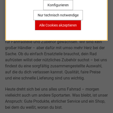
Konfigurieren
Nur technisch notwendige
Willkommen bei Sportartikel Online.
Alle Cookies akzeptieren
Was mit der Leidenschaft für Sport begann, ist über fast
20 Jahre zu einem kleinen, aber verlässlichen Onlineshop
für Fahrradteile und Zubehör gewachsen. Wir sind kein
großer Händler – aber dafür mit umso mehr Herz bei der
Sache. Ob du einfach Ersatzteile brauchst, dein Rad
aufrüsten willst oder nützliches Zubehör suchst – bei uns
findest du eine sorgfältig zusammengestellte Auswahl,
auf die du dich verlassen kannst. Qualität, faire Preise
und eine schnelle Lieferung sind uns wichtig.
Heute dreht sich bei uns alles ums Fahrrad – morgen
vielleicht auch um andere Sportarten. Was bleibt, ist unser
Anspruch: Gute Produkte, ehrlicher Service und ein Shop,
bei dem du weißt, woran du bist.