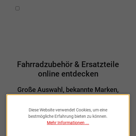
Ich habe die
Datenschutzbestimmungen
zur Kenntnis
genommen.
Fahrradzubehör & Ersatzteile
online entdecken
Große Auswahl, bekannte Marken,
schnelle Lieferung – Sportartikel Online
ist dein Partner rund ums Rad.
Diese Website verwendet Cookies, um eine
bestmögliche Erfahrung bieten zu können.
Mehr Informationen ...
Sportartikel Online