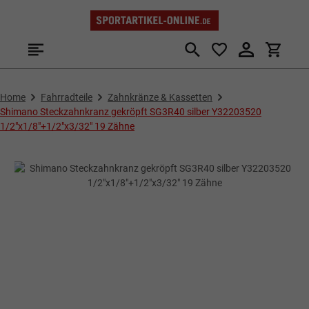
Zum Hauptinhalt springen
Home
Fahrradteile
Zahnkränze & Kassetten
Shimano Steckzahnkranz gekröpft SG3R40 silber Y32203520
1/2"x1/8"+1/2"x3/32" 19 Zähne
Bildergalerie überspringen