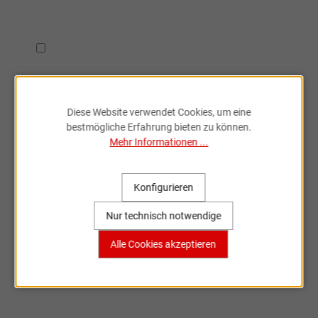
Ich habe die
Datenschutzbestimmungen
zur Kenntnis
genommen.
Diese Website verwendet Cookies, um eine
bestmögliche Erfahrung bieten zu können.
Mehr Informationen ...
Fahrradzubehör & Ersatzteile
Konfigurieren
online entdecken
Nur technisch notwendige
Große Auswahl, bekannte Marken,
Alle Cookies akzeptieren
schnelle Lieferung – Sportartikel Online
ist dein Partner rund ums Rad.