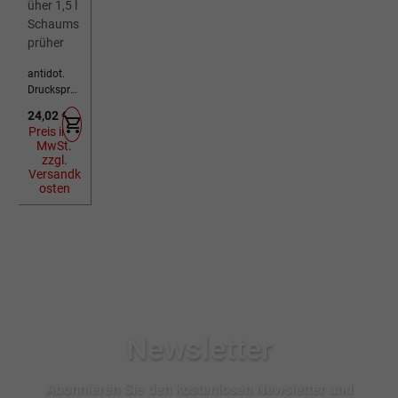
antidot.
Drucksprü
her 1,5 l
Regulärer Preis:
24,02 €
Schaumsp
Preis inkl.
rüher
MwSt.
zzgl.
Versandk
osten
Newsletter
Abonnieren Sie den kostenlosen Newsletter und