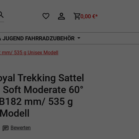
0,00 €*
& JUGEND FAHRRADZUBEHÖR
82 mm/ 535 g Unisex Modell
oyal Trekking Sattel
 Soft Moderate 60°
 B182 mm/ 535 g
 Modell
Bewerten
che Bewertung von 0 von 5 Sternen