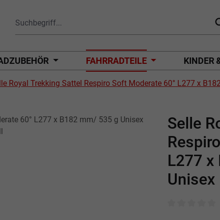
ADZUBEHÖR
FAHRRADTEILE
KINDER 
lle Royal Trekking Sattel Respiro Soft Moderate 60° L277 x B1
Selle R
Respiro
L277 x
Unisex
Durchschnittli