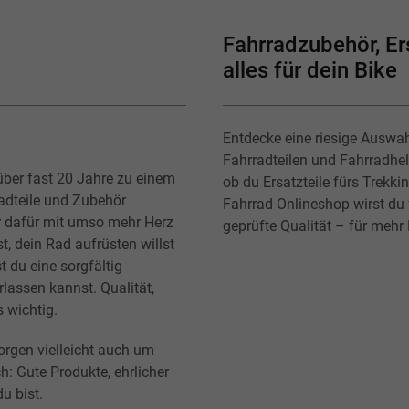
Fahrradzubehör, Ers
alles für dein Bike
Entdecke eine riesige Auswa
Fahrradteilen und Fahrradhe
über fast 20 Jahre zu einem
ob du Ersatzteile fürs Trekk
radteile und Zubehör
Fahrrad Onlineshop wirst du f
r dafür mit umso mehr Herz
geprüfte Qualität – für mehr
t, dein Rad aufrüsten willst
t du eine sorgfältig
lassen kannst. Qualität,
s wichtig.
orgen vielleicht auch um
h: Gute Produkte, ehrlicher
u bist.