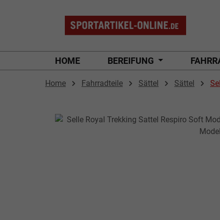
 Hauptinhalt springen
Zur Suche springen
Zur Hauptnavigation springen
HOME
BEREIFUNG
FAHRR
Home
Fahrradteile
Sättel
Sättel
Se
Bildergalerie überspringen