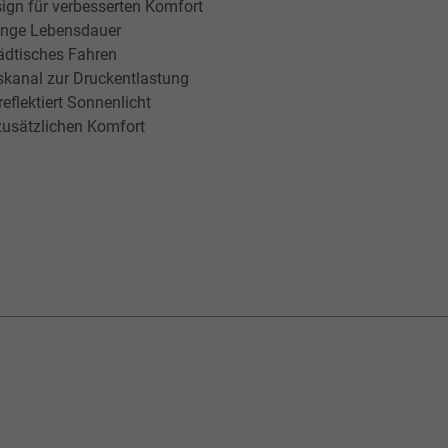
gn für verbesserten Komfort
lange Lebensdauer
ädtisches Fahren
skanal zur Druckentlastung
eflektiert Sonnenlicht
zusätzlichen Komfort