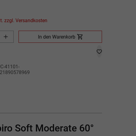
Preis inkl. MwSt. zzgl. Versandkosten
Produkt Anzahl: Gib den gewünschten Wert ein oder benutze die
In den Warenkorb
C-41101-
21890578969
piro Soft Moderate 60°