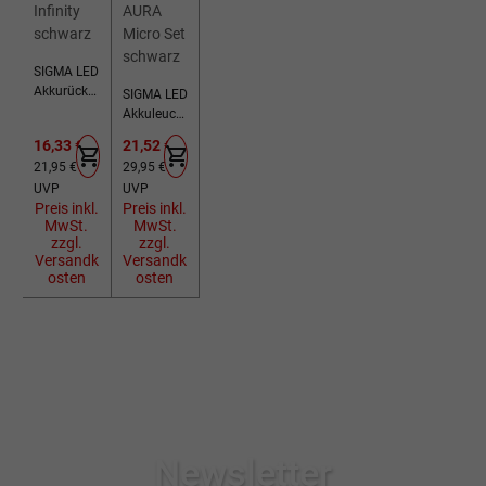
SIGMA LED
Akkurückli
SIGMA LED
cht Infinity
Akkuleucht
schwarz
en Set
Verkaufspreis:
Verkaufspreis:
16,33 €
21,52 €
AURA
Regulärer Preis:
Regulärer Preis:
21,95 €
29,95 €
Micro Set
UVP
UVP
schwarz
Preis inkl.
Preis inkl.
MwSt.
MwSt.
zzgl.
zzgl.
Versandk
Versandk
osten
osten
Newsletter