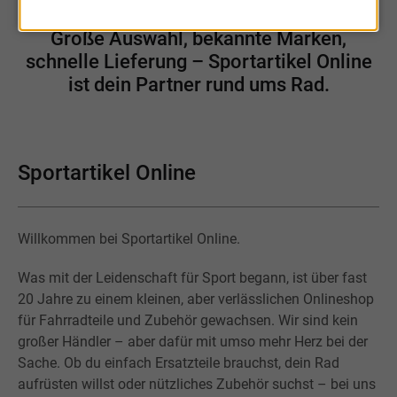
Große Auswahl, bekannte Marken,
schnelle Lieferung – Sportartikel Online
ist dein Partner rund ums Rad.
Sportartikel Online
Willkommen bei Sportartikel Online.
Was mit der Leidenschaft für Sport begann, ist über fast
20 Jahre zu einem kleinen, aber verlässlichen Onlineshop
für Fahrradteile und Zubehör gewachsen. Wir sind kein
großer Händler – aber dafür mit umso mehr Herz bei der
Sache. Ob du einfach Ersatzteile brauchst, dein Rad
aufrüsten willst oder nützliches Zubehör suchst – bei uns