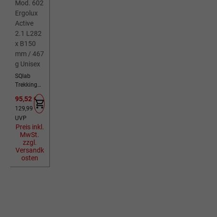
SQlab
Trekking
Sattel
Verkaufspreis:
95,52 €
Mod. 602
Regulärer Preis:
129,99 €
Ergolux
UVP
Active 2.1
Preis inkl.
L282 x
MwSt.
B150 mm
zzgl.
/ 467 g
Versandk
Unisex
osten