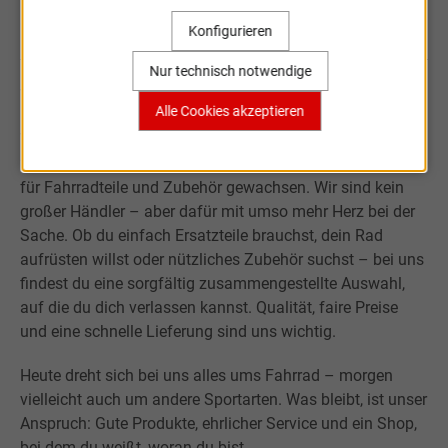
Sportartikel Online
Konfigurieren
Nur technisch notwendige
Willkommen bei Sportartikel Online.
Alle Cookies akzeptieren
Was mit der Leidenschaft für Sport begann, ist über fast
20 Jahre zu einem kleinen, aber verlässlichen Onlineshop
für Fahrradteile und Zubehör gewachsen. Wir sind kein
großer Händler – aber dafür mit umso mehr Herz bei der
Sache. Ob du einfach Ersatzteile brauchst, dein Rad
aufrüsten willst oder nützliches Zubehör suchst – bei uns
findest du eine sorgfältig zusammengestellte Auswahl,
auf die du dich verlassen kannst. Qualität, faire Preise
und eine schnelle Lieferung sind uns wichtig.
Heute dreht sich bei uns alles ums Fahrrad – morgen
vielleicht auch um andere Sportarten. Was bleibt, ist unser
Anspruch: Gute Produkte, ehrlicher Service und ein Shop,
bei dem du weißt, woran du bist.