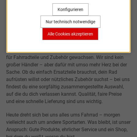
Sportartikel Online
Konfigurieren
Nur technisch notwendige
Willkommen bei Sportartikel Online.
Alle Cookies akzeptieren
Was mit der Leidenschaft für Sport begann, ist über fast
20 Jahre zu einem kleinen, aber verlässlichen Onlineshop
für Fahrradteile und Zubehör gewachsen. Wir sind kein
großer Händler – aber dafür mit umso mehr Herz bei der
Sache. Ob du einfach Ersatzteile brauchst, dein Rad
aufrüsten willst oder nützliches Zubehör suchst – bei uns
findest du eine sorgfältig zusammengestellte Auswahl,
auf die du dich verlassen kannst. Qualität, faire Preise
und eine schnelle Lieferung sind uns wichtig.
Heute dreht sich bei uns alles ums Fahrrad – morgen
vielleicht auch um andere Sportarten. Was bleibt, ist unser
Anspruch: Gute Produkte, ehrlicher Service und ein Shop,
bei dem du weißt, woran du bist.