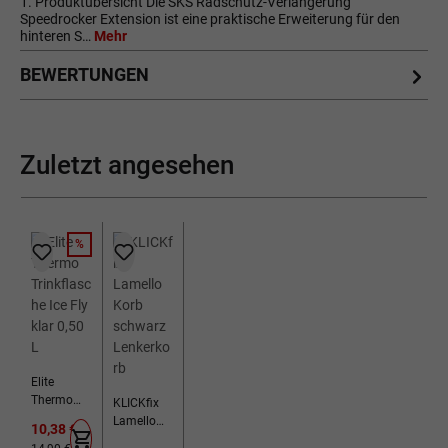
1. Produktübersicht Die SKS Radschutz-Verlängerung
Speedrocker Extension ist eine praktische Erweiterung für den
hinteren S…
Mehr
BEWERTUNGEN
Zuletzt angesehen
%
RABATT
Elite
Thermo
KLICKfix
Trinkflasch
Lamello
Verkaufspreis:
10,38 €
e Ice Fly
Korb
Regulärer Preis: