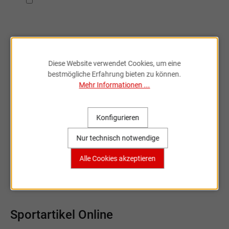
Ich habe die
Datenschutzbestimmungen
zur Kenntnis
genommen.
Diese Website verwendet Cookies, um eine
bestmögliche Erfahrung bieten zu können.
Mehr Informationen ...
Fahrradzubehör & Ersatzteile
online entdecken
Konfigurieren
Große Auswahl, bekannte Marken,
Nur technisch notwendige
schnelle Lieferung – Sportartikel Online
Alle Cookies akzeptieren
ist dein Partner rund ums Rad.
Sportartikel Online