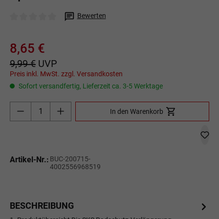
Bewerten
Durchschnittliche Bewertung von 0 von 5 Sternen
8,65 €
9,99 €
UVP
Preis inkl. MwSt. zzgl. Versandkosten
Sofort versandfertig, Lieferzeit ca. 3-5 Werktage
Produkt Anzahl: Gib den gewünschten Wert ein o
In den Warenkorb
Artikel-Nr.:
BUC-200715-
4002556968519
BESCHREIBUNG