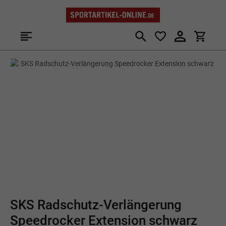
Zum Hauptinhalt springen
Bildergalerie überspringen
SKS Radschutz-Verlängerung
Speedrocker Extension schwarz