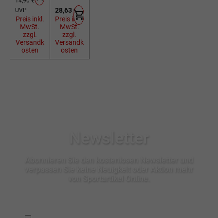
14,90 €
klar 0,50 L
schwarz
Regulärer Preis:
28,63 €
UVP
Lenkerkorb
Preis inkl.
Preis inkl.
MwSt.
MwSt.
zzgl.
zzgl.
Versandk
Versandk
osten
osten
Newsletter
Abonnieren Sie den kostenlosen Newsletter und
verpassen Sie keine Neuigkeit oder Aktion mehr
von Sportartikel Online.