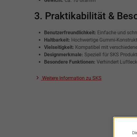
Gewicht:
Ca. 10 Gramm
3. Praktikabilität & B
Benutzerfreundlichkeit:
Einfache und schne
Haltbarkeit:
Hochwertige Gummi-Konstruktio
Vielseitigkeit:
Kompatibel mit verschiedenen 
Designmerkmale:
Speziell für SKS Produkt
Besondere Funktionen:
Verhindert Luftlec
Weitere Information zu
SKS
Di