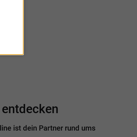
eine
e entdecken
ine ist dein Partner rund ums