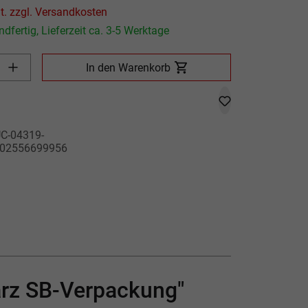
Preis inkl. MwSt. zzgl. Versandkosten
dfertig, Lieferzeit ca. 3-5 Werktage
Produkt Anzahl: Gib den gewünschten Wert ein oder benutze die
In den Warenkorb
C-04319-
02556699956
rz SB-Verpackung"