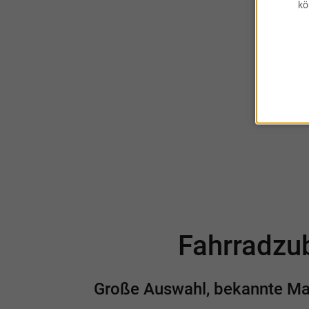
kö
Abo
Fahrradzub
Große Auswahl, bekannte Mark