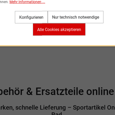
nnen.
Mehr Informationen ...
nnieren Sie den kostenlosen Newsletter und verpassen Sie k
Neuigkeit oder Aktion mehr von Sportartikel Online.
Konfigurieren
Nur technisch notwendige
Alle Cookies akzeptieren
Ich habe die
Datenschutzbestimmungen
zur Kenntnis
genommen.
ehör & Ersatzteile onlin
en, schnelle Lieferung – Sportartikel Onl
Rad.