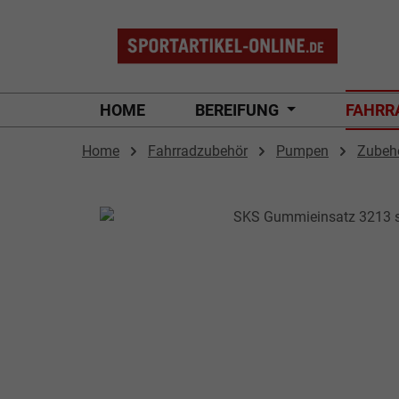
 Hauptinhalt springen
Zur Suche springen
Zur Hauptnavigation springen
HOME
BEREIFUNG
FAHRR
Home
Fahrradzubehör
Pumpen
Zubeh
Bildergalerie überspringen