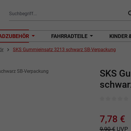
ADZUBEHÖR
FAHRRADTEILE
KINDER 
ör
SKS Gummieinsatz 3213 schwarz SB-Verpackung
SKS Gu
schwar
Durchschnittli
7,78 €
9,90 €
UVP