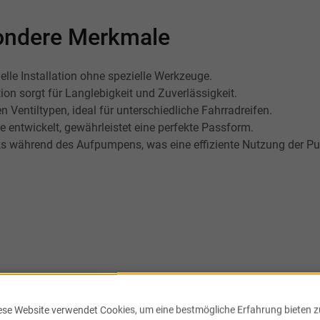
esondere Merkmale
lle Installation ohne spezielle Werkzeuge.
n sorgt für Langlebigkeit und Zuverlässigkeit.
Ventiltypen, ideal für unterschiedliche Fahrradreifen.
e entwickelt, gewährleistet eine perfekte Passform.
ks während des Aufpumpens, was eine effiziente Nutzung der Pu
Newsletter
ese Website verwendet Cookies, um eine bestmögliche Erfahrung bieten z