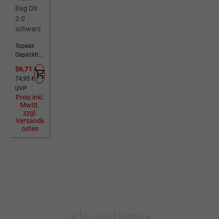
Topeak
Gepäckträ
gertasche
Verkaufspreis:
56,71 €
MTX Trunk
Regulärer Preis:
74,95 €
Bag DX 2.0
UVP
schwarz
Preis inkl.
MwSt.
zzgl.
Versandk
osten
Newsletter