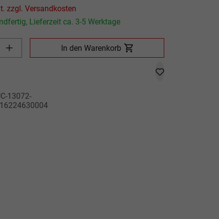
Preis inkl. MwSt. zzgl. Versandkosten
dfertig, Lieferzeit ca. 3-5 Werktage
Produkt Anzahl: Gib den gewünschten Wert ein oder benutze die
In den Warenkorb
C-13072-
16224630004