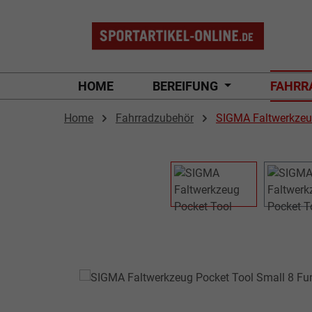
 Hauptinhalt springen
Zur Suche springen
Zur Hauptnavigation springen
HOME
BEREIFUNG
FAHRR
Home
Fahrradzubehör
SIGMA Faltwerkzeug
Bildergalerie überspringen