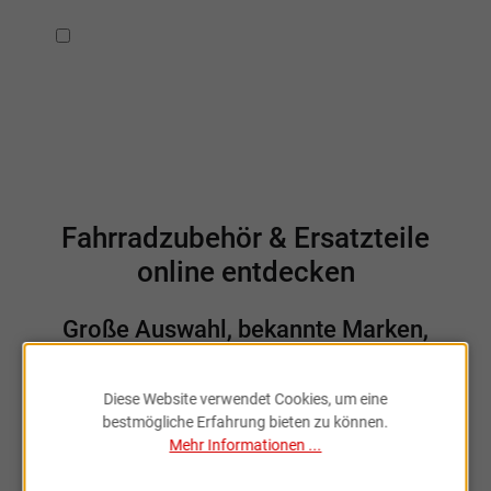
Ich habe die
Datenschutzbestimmungen
zur Kenntnis
genommen.
Fahrradzubehör & Ersatzteile
online entdecken
Große Auswahl, bekannte Marken,
schnelle Lieferung – Sportartikel Online
ist dein Partner rund ums Rad.
Diese Website verwendet Cookies, um eine
bestmögliche Erfahrung bieten zu können.
Mehr Informationen ...