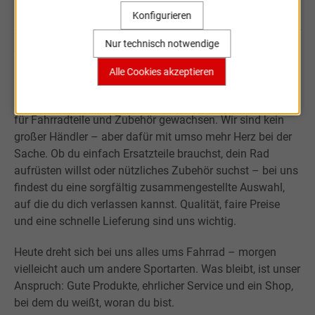
Sportartikel Online
Konfigurieren
Nur technisch notwendige
Willkommen bei Sportartikel Online.
Alle Cookies akzeptieren
Was mit der Leidenschaft für Sport begann, ist über fast
20 Jahre zu einem kleinen, aber verlässlichen Onlineshop
für Fahrradteile und Zubehör gewachsen. Wir sind kein
großer Händler – aber dafür mit umso mehr Herz bei der
Sache. Ob du einfach Ersatzteile brauchst, dein Rad
aufrüsten willst oder nützliches Zubehör suchst – bei uns
findest du eine sorgfältig zusammengestellte Auswahl,
auf die du dich verlassen kannst. Qualität, faire Preise
und eine schnelle Lieferung sind uns wichtig.
Heute dreht sich bei uns alles ums Fahrrad – morgen
vielleicht auch um andere Sportarten. Was bleibt, ist unser
Anspruch: Gute Produkte, ehrlicher Service und ein Shop,
bei dem du weißt, woran du bist.