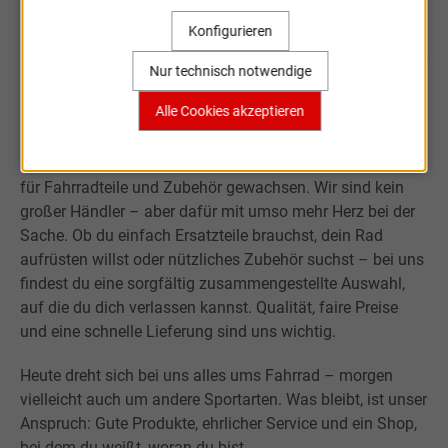
Sportartikel Online
Konfigurieren
Nur technisch notwendige
Willkommen bei Sportartikel Online.
Alle Cookies akzeptieren
Was mit der Leidenschaft für Sport begann, ist über fast
20 Jahre zu einem kleinen, aber verlässlichen Onlineshop
für Fahrradteile und Zubehör gewachsen. Wir sind kein
großer Händler – aber dafür mit umso mehr Herz bei der
Sache. Ob du einfach Ersatzteile brauchst, dein Rad
aufrüsten willst oder nützliches Zubehör suchst – bei uns
findest du eine sorgfältig zusammengestellte Auswahl,
auf die du dich verlassen kannst. Qualität, faire Preise
und eine schnelle Lieferung sind uns wichtig.
Heute dreht sich bei uns alles ums Fahrrad – morgen
vielleicht auch um andere Sportarten. Was bleibt, ist unser
Anspruch: Gute Produkte, ehrlicher Service und ein Shop,
bei dem du weißt, woran du bist.