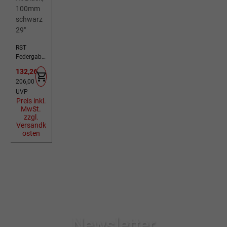
RST
Federgabel
Omega
Verkaufspreis:
132,26 €
TNL Lock-
Regulärer Preis:
206,00 €
Out All
UVP
Black,
Preis inkl.
100mm
MwSt.
schwarz
zzgl.
29"
Versandk
osten
Newsletter