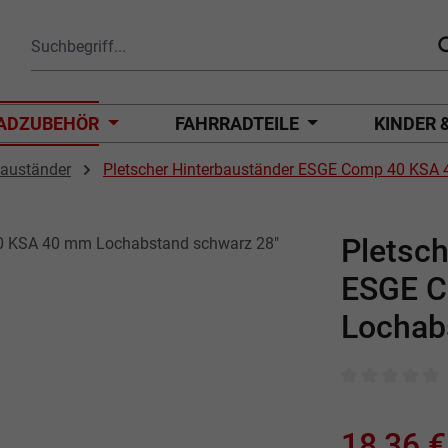
ADZUBEHÖR
FAHRRADTEILE
KINDER 
bauständer
Pletscher Hinterbauständer ESGE Comp 40 KSA
Pletsch
ESGE C
Lochab
Durchschnittli
18,36 €