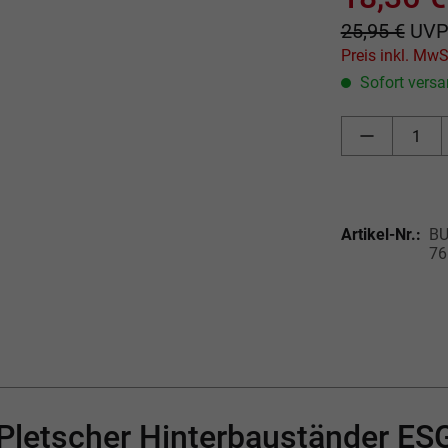
25,95 €
UV
Sofort versan
Artikel-Nr.:
BU
76
"Pletscher Hinterbauständer E