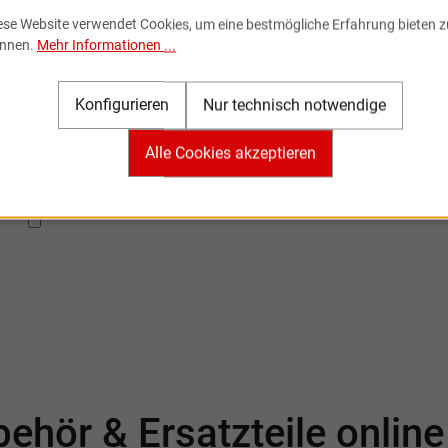
ese Website verwendet Cookies, um eine bestmögliche Erfahrung bieten z
Newsletter
nnen.
Mehr Informationen ...
Konfigurieren
Nur technisch notwendige
nnieren Sie den kostenlosen Newsletter und verpassen Sie k
Neuigkeit oder Aktion mehr von Sportartikel Online.
Alle Cookies akzeptieren
Ich habe die
Datenschutzbestimmungen
zur Kenntnis
genommen.
ehör & Ersatzteile onlin