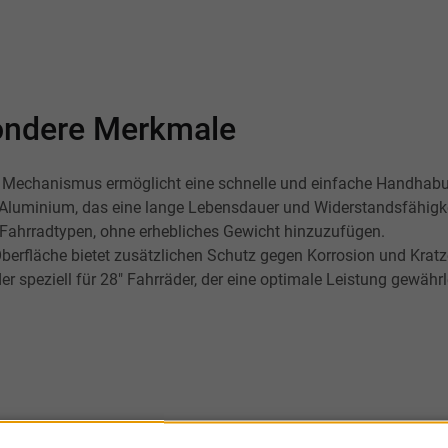
esondere Merkmale
e Mechanismus ermöglicht eine schnelle und einfache Handhab
Aluminium, das eine lange Lebensdauer und Widerstandsfähigke
 Fahrradtypen, ohne erhebliches Gewicht hinzuzufügen.
berfläche bietet zusätzlichen Schutz gegen Korrosion und Kratz
er speziell für 28" Fahrräder, der eine optimale Leistung gewährle