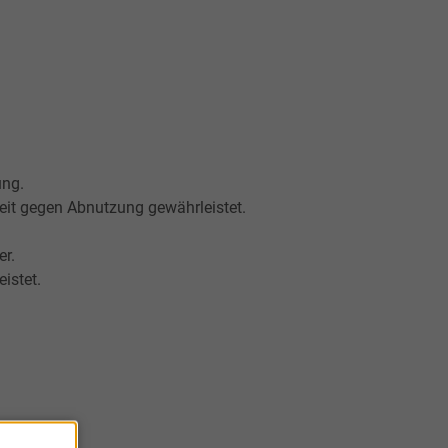
ung.
it gegen Abnutzung gewährleistet.
er.
istet.