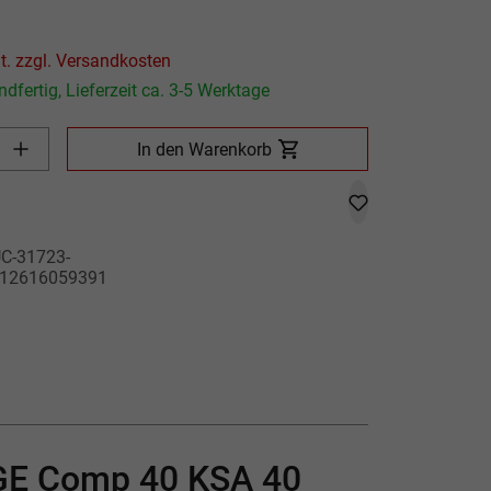
P
Preis inkl. MwSt. zzgl. Versandkosten
dfertig, Lieferzeit ca. 3-5 Werktage
Produkt Anzahl: Gib den gewünschten Wert ein oder benutze die
In den Warenkorb
C-31723-
12616059391
SGE Comp 40 KSA 40