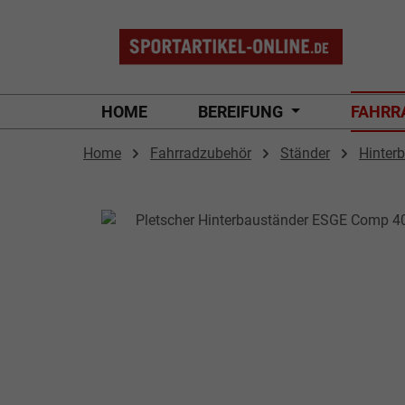
 Hauptinhalt springen
Zur Suche springen
Zur Hauptnavigation springen
HOME
BEREIFUNG
FAHRR
Home
Fahrradzubehör
Ständer
Hinter
Bildergalerie überspringen