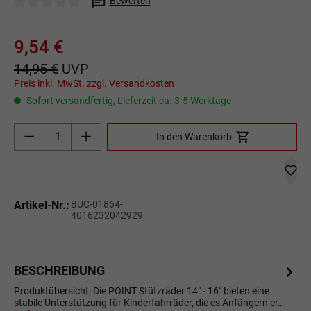
Bewerten
Durchschnittliche Bewertung von 0 von 5 Sternen
9,54 €
14,95 €
UVP
Preis inkl. MwSt. zzgl. Versandkosten
Sofort versandfertig, Lieferzeit ca. 3-5 Werktage
Produkt Anzahl: Gib den gewünschten Wert ein o
In den Warenkorb
Artikel-Nr.:
BUC-01864-
4016232042929
BESCHREIBUNG
Produktübersicht: Die POINT Stützräder 14" - 16" bieten eine
stabile Unterstützung für Kinderfahrräder, die es Anfängern er…