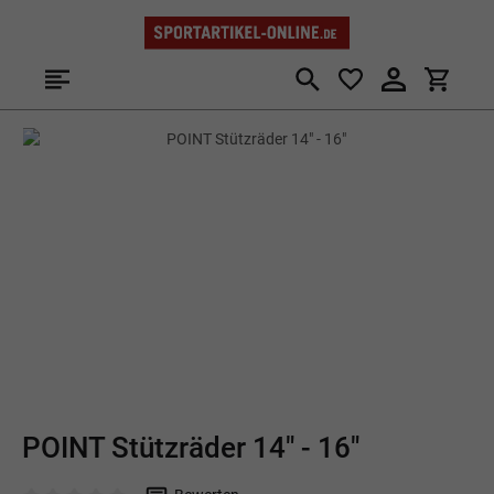
Zum Hauptinhalt springen
Bildergalerie überspringen
POINT Stützräder 14" - 16"