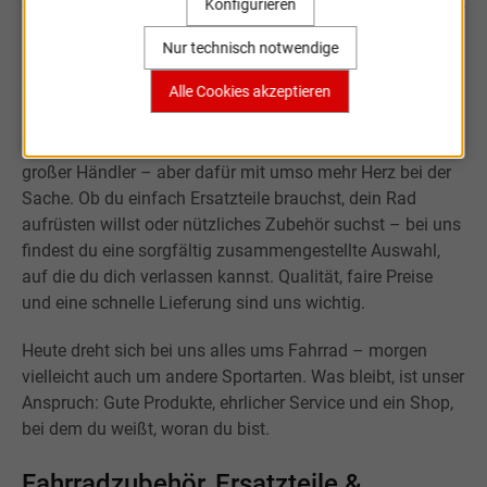
Konfigurieren
Willkommen bei Sportartikel Online.
Nur technisch notwendige
Alle Cookies akzeptieren
Was mit der Leidenschaft für Sport begann, ist über fast
20 Jahre zu einem kleinen, aber verlässlichen Onlineshop
für Fahrradteile und Zubehör gewachsen. Wir sind kein
großer Händler – aber dafür mit umso mehr Herz bei der
Sache. Ob du einfach Ersatzteile brauchst, dein Rad
aufrüsten willst oder nützliches Zubehör suchst – bei uns
findest du eine sorgfältig zusammengestellte Auswahl,
auf die du dich verlassen kannst. Qualität, faire Preise
und eine schnelle Lieferung sind uns wichtig.
Heute dreht sich bei uns alles ums Fahrrad – morgen
vielleicht auch um andere Sportarten. Was bleibt, ist unser
Anspruch: Gute Produkte, ehrlicher Service und ein Shop,
bei dem du weißt, woran du bist.
Fahrradzubehör, Ersatzteile &