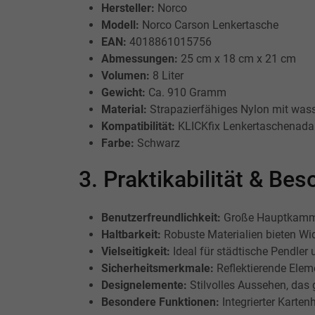
Hersteller:
Norco
Modell:
Norco Carson Lenkertasche
EAN:
4018861015756
Abmessungen:
25 cm x 18 cm x 21 cm
Volumen:
8 Liter
Gewicht:
Ca. 910 Gramm
Material:
Strapazierfähiges Nylon mit wa
Kompatibilität:
KLICKfix Lenkertaschenadapt
Farbe:
Schwarz
3. Praktikabilität & B
Benutzerfreundlichkeit:
Große Hauptkammer
Haltbarkeit:
Robuste Materialien bieten Wi
Vielseitigkeit:
Ideal für städtische Pendler u
Sicherheitsmerkmale:
Reflektierende Eleme
Designelemente:
Stilvolles Aussehen, das 
Besondere Funktionen:
Integrierter Karten