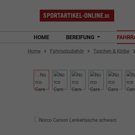
 Hauptinhalt springen
Zur Suche springen
Zur Hauptnavigation springen
HOME
BEREIFUNG
FAHRR
Home
Fahrradzubehör
Taschen & Körbe
Bildergalerie überspringen