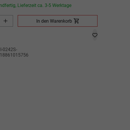
dfertig, Lieferzeit ca. 3-5 Werktage
Produkt Anzahl: Gib den gewünschten Wert ein oder benutze die
In den Warenkorb
I-0242S-
18861015756