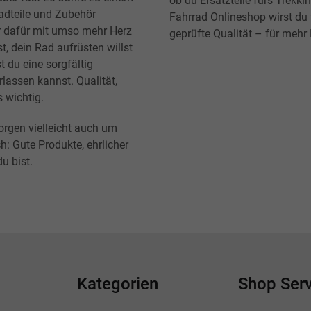
ob du Ersatzteile fürs Trekk
radteile und Zubehör
Fahrrad Onlineshop wirst du f
r dafür mit umso mehr Herz
geprüfte Qualität – für mehr
t, dein Rad aufrüsten willst
t du eine sorgfältig
lassen kannst. Qualität,
s wichtig.
orgen vielleicht auch um
h: Gute Produkte, ehrlicher
u bist.
Kategorien
Shop Serv