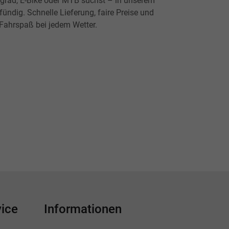
ingrad, E-Bike oder MTB suchst – in unserem
ündig. Schnelle Lieferung, faire Preise und
 Fahrspaß bei jedem Wetter.
ice
Informationen