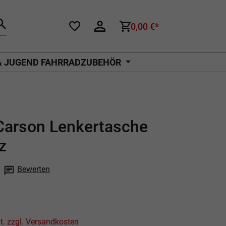
0,00 €*
& JUGEND FAHRRADZUBEHÖR
Carson Lenkertasche
z
Bewerten
che Bewertung von 0 von 5 Sternen
Preis inkl. MwSt. zzgl. Versandkosten