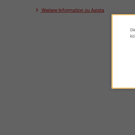
Weitere Information zu
Asista
Di
kö
Abo