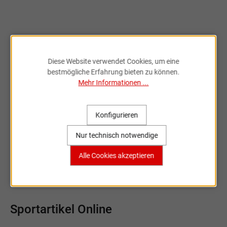
genommen.
Diese Website verwendet Cookies, um eine
bestmögliche Erfahrung bieten zu können.
Mehr Informationen ...
Fahrradzubehör & Ersatzteile
online entdecken
Konfigurieren
Große Auswahl, bekannte Marken,
Nur technisch notwendige
schnelle Lieferung – Sportartikel Online
Alle Cookies akzeptieren
ist dein Partner rund ums Rad.
Sportartikel Online