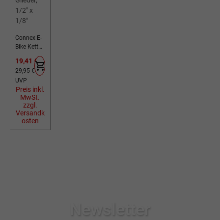
Connex E-
Bike Kette
1E8
Verkaufspreis:
19,41 €
Nabensch
Regulärer Preis:
29,95 €
altung
UVP
silber 124
Preis inkl.
Glieder,
MwSt.
1/2" x 1/8"
zzgl.
Versandk
osten
Newsletter