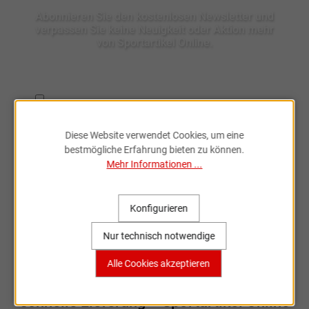
Abonnieren Sie den kostenlosen Newsletter und
verpassen Sie keine Neuigkeit oder Aktion mehr
von Sportartikel Online.
Ich habe die
Datenschutzbestimmungen
zur Kenntnis
genommen.
Diese Website verwendet Cookies, um eine
bestmögliche Erfahrung bieten zu können.
Mehr Informationen ...
Konfigurieren
Fahrradzubehör & Ersatzteile
Nur technisch notwendige
online entdecken
Alle Cookies akzeptieren
Große Auswahl, bekannte Marken,
schnelle Lieferung – Sportartikel Online