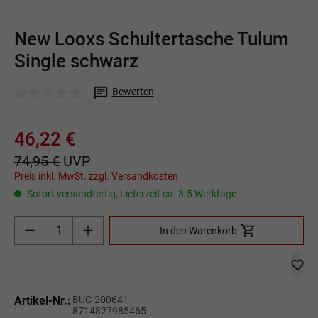
New Looxs Schultertasche Tulum
Single schwarz
Bewerten
Durchschnittliche Bewertung von 0 von 5 Sternen
46,22 €
74,95 €
UVP
Preis inkl. MwSt. zzgl. Versandkosten
Sofort versandfertig, Lieferzeit ca. 3-5 Werktage
Produkt Anzahl: Gib den gewünschten Wert ein o
In den Warenkorb
Artikel-Nr.:
BUC-200641-
8714827985465