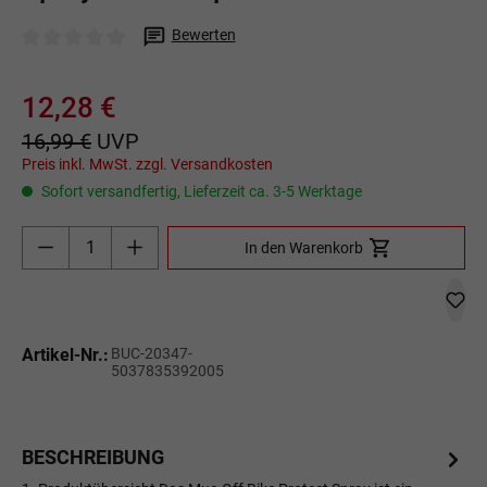
Bewerten
Durchschnittliche Bewertung von 0 von 5 Sternen
12,28 €
16,99 €
UVP
Preis inkl. MwSt. zzgl. Versandkosten
Sofort versandfertig, Lieferzeit ca. 3-5 Werktage
Produkt Anzahl: Gib den gewünschten Wert ein o
In den Warenkorb
Artikel-Nr.:
BUC-20347-
5037835392005
BESCHREIBUNG