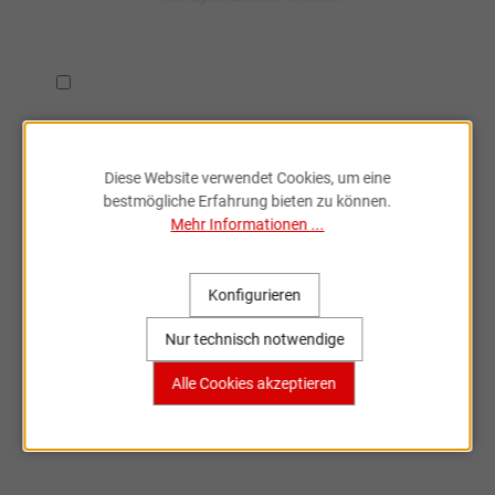
Ich habe die
Datenschutzbestimmungen
zur Kenntnis
genommen.
Diese Website verwendet Cookies, um eine
bestmögliche Erfahrung bieten zu können.
Mehr Informationen ...
Fahrradzubehör & Ersatzteile
Konfigurieren
online entdecken
Nur technisch notwendige
Große Auswahl, bekannte Marken,
Alle Cookies akzeptieren
schnelle Lieferung – Sportartikel Online
ist dein Partner rund ums Rad.