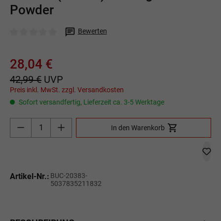
Powder
Bewerten
Durchschnittliche Bewertung von 0 von 5 Sternen
28,04 €
42,99 €
UVP
Preis inkl. MwSt. zzgl. Versandkosten
Sofort versandfertig, Lieferzeit ca. 3-5 Werktage
Produkt Anzahl: Gib den gewünschten Wert ein o
In den Warenkorb
Artikel-Nr.:
BUC-20383-
5037835211832