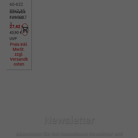
Schwalbe
Fahrradreif
en Al
Verkaufspreis:
27,42 €
Grounder
Regulärer Preis:
43,90 €
DD HS 611
UVP
schwarz
Preis inkl.
Reflex 60-
MwSt.
622
zzgl.
29x2,35
Versandk
11159273
osten
Newsletter
Abonnieren Sie den kostenlosen Newsletter und