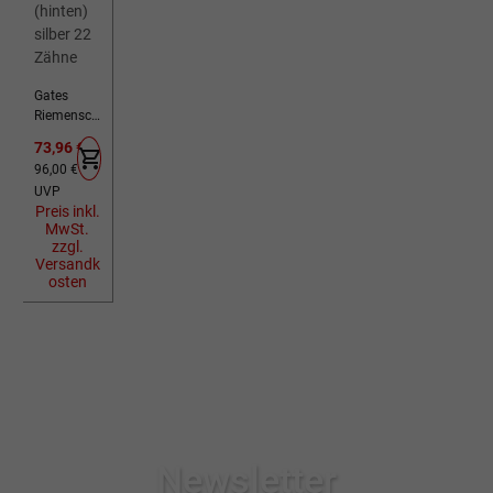
Gates
Riemensch
eibe CDX
Verkaufspreis:
73,96 €
SureFit
Regulärer Preis:
96,00 €
(hinten)
UVP
silber 22
Preis inkl.
Zähne
MwSt.
zzgl.
Versandk
osten
Newsletter