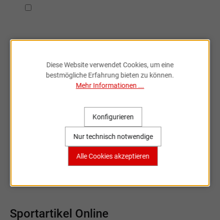
Ich habe die
Datenschutzbestimmungen
zur Kenntnis
genommen.
Diese Website verwendet Cookies, um eine
bestmögliche Erfahrung bieten zu können.
Mehr Informationen ...
Fahrradzubehör & Ersatzteile
online entdecken
Konfigurieren
Nur technisch notwendige
Große Auswahl, bekannte Marken,
schnelle Lieferung – Sportartikel Online
Alle Cookies akzeptieren
ist dein Partner rund ums Rad.
Sportartikel Online