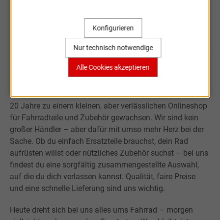
Konfigurieren
Sportartikel Online
Nur technisch notwendige
Alle Cookies akzeptieren
Willkommen bei Sportartikel Online.
Was mit der Leidenschaft für Sport begann, ist über fast
20 Jahre zu einem kleinen, aber verlässlichen Onlineshop
für Fahrradteile und Zubehör gewachsen. Wir sind kein
großer Händler – aber dafür mit umso mehr Herz bei der
Sache. Ob du einfach Ersatzteile brauchst, dein Rad
aufrüsten willst oder nützliches Zubehör suchst – bei uns
findest du eine sorgfältig zusammengestellte Auswahl,
auf die du dich verlassen kannst. Qualität, faire Preise
und eine schnelle Lieferung sind uns wichtig.
Heute dreht sich bei uns alles ums Fahrrad – morgen